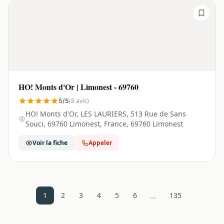
HO! Monts d'Or | Limonest - 69760
(8 avis)
5/5
HO! Monts d'Or, LES LAURIERS, 513 Rue de Sans
Souci, 69760 Limonest, France, 69760 Limonest
Voir la fiche
Appeler
…
1
2
3
4
5
6
135