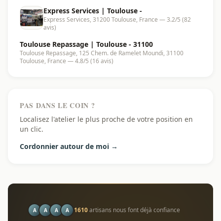
Express Services | Toulouse -
Express Services, 31200 Toulouse, France — 3.2/5 (82
avis)
Toulouse Repassage | Toulouse - 31100
Toulouse Repassage, 125 Chem. de Ramelet Moundi, 31100
Toulouse, France — 4.8/5 (16 avis)
PAS DANS LE COIN ?
Localisez l'atelier le plus proche de votre position en
un clic.
Cordonnier autour de moi →
1610
artisans nous font déjà confiance
A
A
A
A