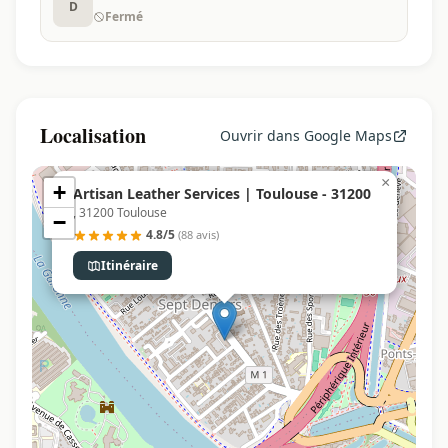
D
Fermé
Localisation
Ouvrir dans Google Maps
×
+
Artisan Leather Services | Toulouse - 31200
, 31200 Toulouse
−
4.8/5
(88 avis)
Itinéraire