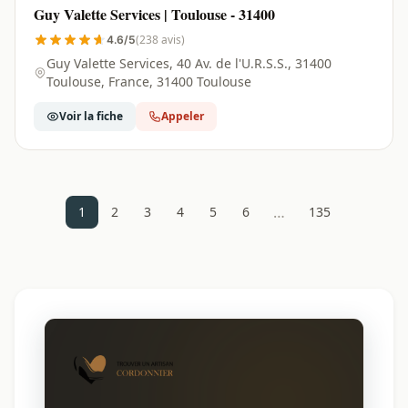
Guy Valette Services | Toulouse - 31400
(238 avis)
4.6/5
Guy Valette Services, 40 Av. de l'U.R.S.S., 31400
Toulouse, France, 31400 Toulouse
Voir la fiche
Appeler
…
1
2
3
4
5
6
135