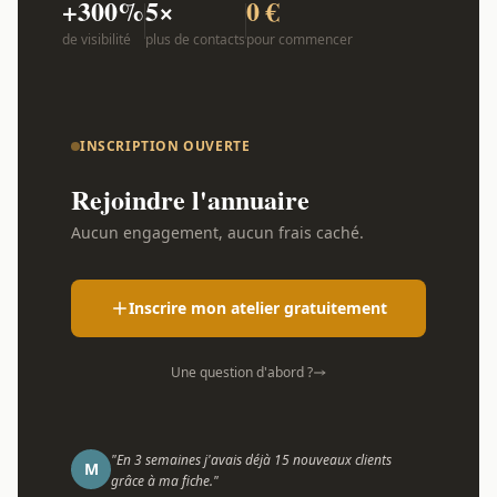
+300%
5×
0 €
de visibilité
plus de contacts
pour commencer
INSCRIPTION OUVERTE
Rejoindre l'annuaire
Aucun engagement, aucun frais caché.
Inscrire mon atelier gratuitement
Une question d'abord ?
"En 3 semaines j'avais déjà 15 nouveaux clients
M
grâce à ma fiche."