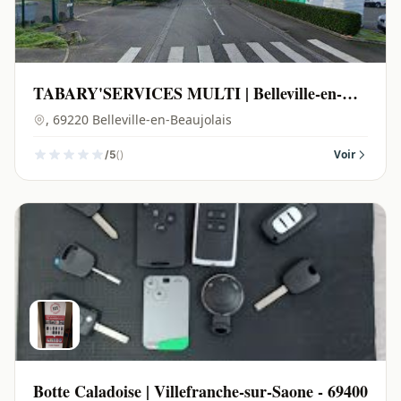
TABARY'SERVICES MULTI | Belleville-en-
Beaujolais - 69220
, 69220 Belleville-en-Beaujolais
()
Voir
/5
Botte Caladoise | Villefranche-sur-Saone - 69400