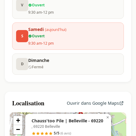
V
Ouvert
9:30 am-12 pm
Samedi
(aujourd'hui)
S
Ouvert
9:30 am-12 pm
Dimanche
D
Fermé
Localisation
Ouvrir dans Google Maps
×
+
Chauss'too Pile | Belleville - 69220
, 69220 Belleville
−
5/5
(6 avis)