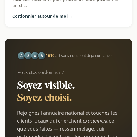
un clic.
Cordonnier autour de moi →
1610
artisans nous font déjà confiance
A
A
A
A
Vous êtes cordonnier ?
Soyez visible.
Soyez choisi.
Rejoignez l'annuaire national et touchez les
clients locaux qui cherchent
exactement
ce
que vous faites — ressemmelage, cuir,
orthopédie, fermetures. Inscription de base