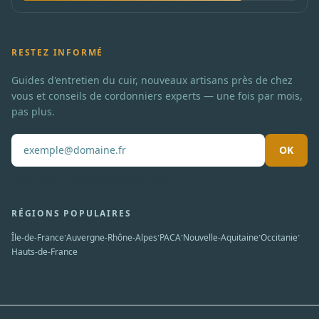
RESTEZ INFORMÉ
Guides d'entretien du cuir, nouveaux artisans près de chez
vous et conseils de cordonniers experts — une fois par mois,
pas plus.
OK
Pas de spam. Désabonnement en un clic.
RÉGIONS POPULAIRES
·
·
·
·
·
Île-de-France
Auvergne-Rhône-Alpes
PACA
Nouvelle-Aquitaine
Occitanie
Hauts-de-France