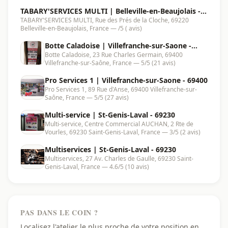
TABARY'SERVICES MULTI | Belleville-en-Beaujolais -
TABARY'SERVICES MULTI, Rue des Prés de la Cloche, 69220
69220
Belleville-en-Beaujolais, France — /5 ( avis)
Botte Caladoise | Villefranche-sur-Saone -
Botte Caladoise, 23 Rue Charles Germain, 69400
69400
Villefranche-sur-Saône, France — 5/5 (21 avis)
Pro Services 1 | Villefranche-sur-Saone - 69400
Pro Services 1, 89 Rue d'Anse, 69400 Villefranche-sur-
Saône, France — 5/5 (27 avis)
Multi-service | St-Genis-Laval - 69230
Multi-service, Centre Commercial AUCHAN, 2 Rte de
Vourles, 69230 Saint-Genis-Laval, France — 3/5 (2 avis)
Multiservices | St-Genis-Laval - 69230
Multiservices, 27 Av. Charles de Gaulle, 69230 Saint-
Genis-Laval, France — 4.6/5 (10 avis)
PAS DANS LE COIN ?
Localisez l'atelier le plus proche de votre position en