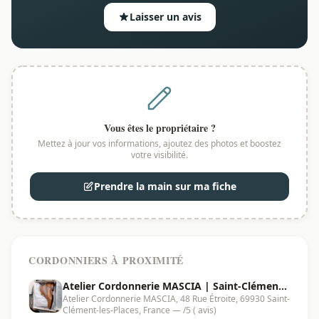
Laisser un avis
Vous êtes le propriétaire ?
Mettez à jour vos informations, ajoutez des photos et boostez
votre visibilité.
Prendre la main sur ma fiche
CORDONNIERS À PROXIMITÉ
Atelier Cordonnerie MASCIA | Saint-Clément-
Atelier Cordonnerie MASCIA, 48 Rue Étroite, 69930 Saint-
les-Places - 69930
Clément-les-Places, France — /5 ( avis)