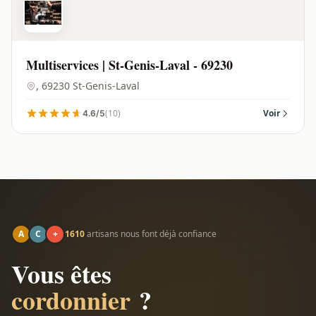
Multiservices | St-Genis-Laval - 69230
, 69230 St-Genis-Laval
(10)
Voir
4.6/5
A
C
+
1610
artisans nous font déjà confiance
Vous êtes
cordonnier
?