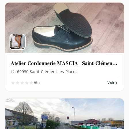
Atelier Cordonnerie MASCIA | Saint-Clément-
les-Places - 69930
, 69930 Saint-Clément-les-Places
()
Voir
/5