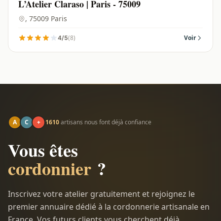
L’Atelier Claraso | Paris - 75009
, 75009 Paris
(8)
Voir
4/5
A
C
+
1610
artisans nous font déjà confiance
Vous êtes
cordonnier
?
Inscrivez votre atelier gratuitement et rejoignez le
premier annuaire dédié à la cordonnerie artisanale en
France. Vos futurs clients vous cherchent déjà.