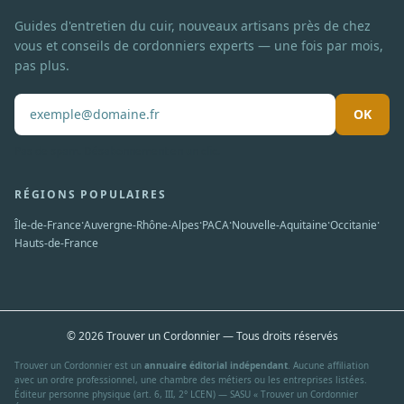
Guides d'entretien du cuir, nouveaux artisans près de chez
vous et conseils de cordonniers experts — une fois par mois,
pas plus.
OK
Pas de spam. Désabonnement en un clic.
RÉGIONS POPULAIRES
·
·
·
·
·
Île-de-France
Auvergne-Rhône-Alpes
PACA
Nouvelle-Aquitaine
Occitanie
Hauts-de-France
© 2026 Trouver un Cordonnier — Tous droits réservés
Trouver un Cordonnier est un
annuaire éditorial indépendant
. Aucune affiliation
avec un ordre professionnel, une chambre des métiers ou les entreprises listées.
Éditeur personne physique (art. 6, III, 2° LCEN) — SASU « Trouver un Cordonnier