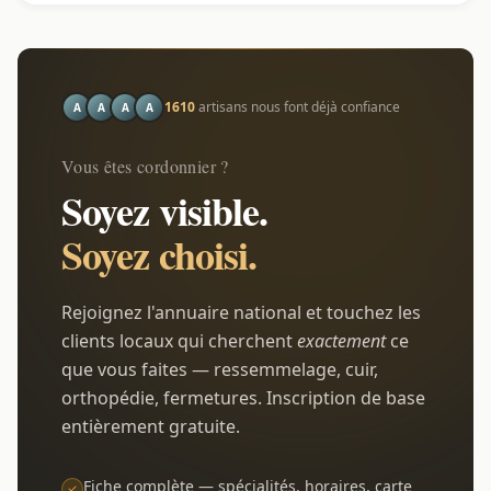
1610
artisans nous font déjà confiance
A
A
A
A
Vous êtes cordonnier ?
Soyez visible.
Soyez choisi.
Rejoignez l'annuaire national et touchez les
clients locaux qui cherchent
exactement
ce
que vous faites — ressemmelage, cuir,
orthopédie, fermetures. Inscription de base
entièrement gratuite.
Fiche complète — spécialités, horaires, carte