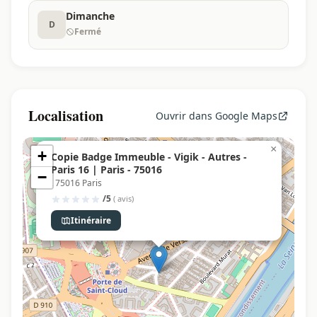
Dimanche
D
Fermé
Localisation
Ouvrir dans Google Maps
×
+
Copie Badge Immeuble - Vigik - Autres -
Paris 16 | Paris - 75016
−
, 75016 Paris
/5
( avis)
Itinéraire