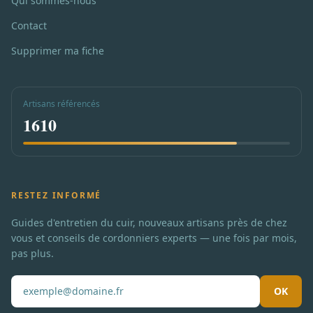
Qui sommes-nous
Contact
Supprimer ma fiche
Artisans référencés
1610
RESTEZ INFORMÉ
Guides d'entretien du cuir, nouveaux artisans près de chez
vous et conseils de cordonniers experts — une fois par mois,
pas plus.
OK