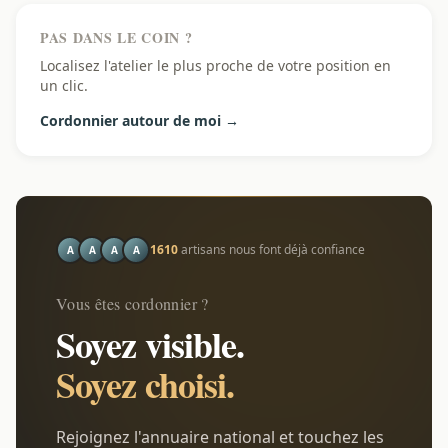
PAS DANS LE COIN ?
Localisez l'atelier le plus proche de votre position en
un clic.
Cordonnier autour de moi →
1610
artisans nous font déjà confiance
A
A
A
A
Vous êtes cordonnier ?
Soyez visible.
Soyez choisi.
Rejoignez l'annuaire national et touchez les