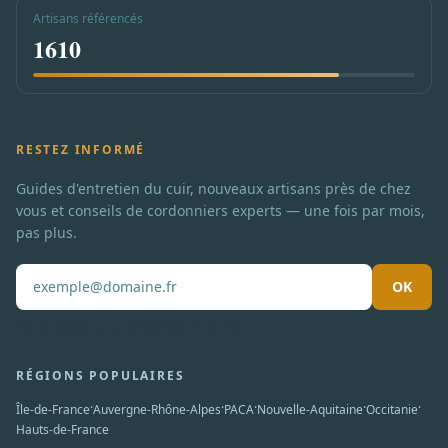
Artisans référencés
1610
RESTEZ INFORMÉ
Guides d'entretien du cuir, nouveaux artisans près de chez
vous et conseils de cordonniers experts — une fois par mois,
pas plus.
OK
Pas de spam. Désabonnement en un clic.
RÉGIONS POPULAIRES
·
·
·
·
·
Île-de-France
Auvergne-Rhône-Alpes
PACA
Nouvelle-Aquitaine
Occitanie
Hauts-de-France