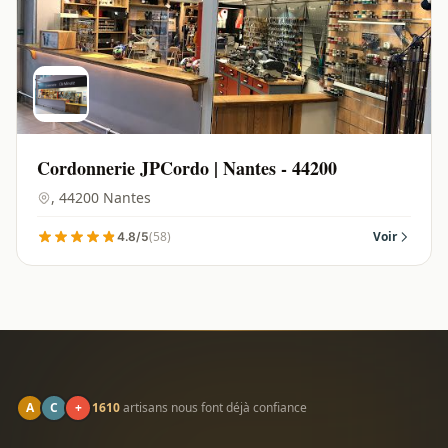
Cordonnerie JPCordo | Nantes - 44200
, 44200 Nantes
(58)
Voir
4.8/5
A
C
+
1610
artisans nous font déjà confiance