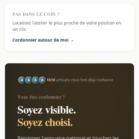
PAS DANS LE COIN ?
Localisez l'atelier le plus proche de votre position en
un clic.
Cordonnier autour de moi →
1610
artisans nous font déjà confiance
A
A
A
A
Vous êtes cordonnier ?
Soyez visible.
Soyez choisi.
Rejoignez l'annuaire national et touchez les