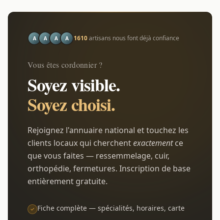
1610
artisans nous font déjà confiance
A
A
A
A
Vous êtes cordonnier ?
Soyez visible.
Soyez choisi.
Rejoignez l'annuaire national et touchez les
clients locaux qui cherchent
exactement
ce
que vous faites — ressemmelage, cuir,
orthopédie, fermetures. Inscription de base
entièrement gratuite.
Fiche complète — spécialités, horaires, carte