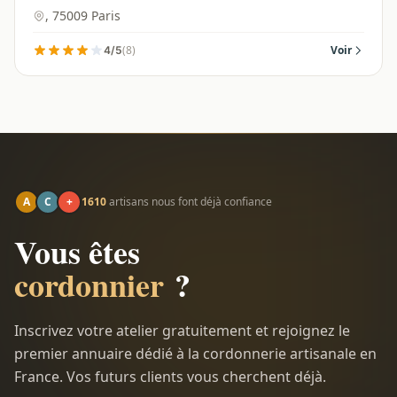
, 75009 Paris
(8)
Voir
4/5
A
C
+
1610
artisans nous font déjà confiance
Vous êtes
cordonnier
?
Inscrivez votre atelier gratuitement et rejoignez le
premier annuaire dédié à la cordonnerie artisanale en
France. Vos futurs clients vous cherchent déjà.