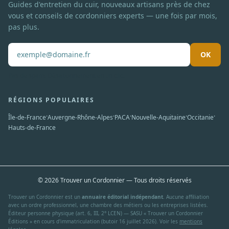
Guides d'entretien du cuir, nouveaux artisans près de chez
vous et conseils de cordonniers experts — une fois par mois,
pas plus.
OK
Pas de spam. Désabonnement en un clic.
RÉGIONS POPULAIRES
·
·
·
·
·
Île-de-France
Auvergne-Rhône-Alpes
PACA
Nouvelle-Aquitaine
Occitanie
Hauts-de-France
© 2026 Trouver un Cordonnier — Tous droits réservés
Trouver un Cordonnier est un
annuaire éditorial indépendant
. Aucune affiliation
avec un ordre professionnel, une chambre des métiers ou les entreprises listées.
Éditeur personne physique (art. 6, III, 2° LCEN) — SASU « Trouver un Cordonnier
Éditions » en cours d'immatriculation (butoir 16 juillet 2026). Voir les
mentions