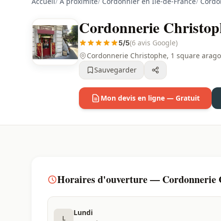
Accueil
/
À proximité
/
Cordonnier en Ile-de-France
/
Cordon
Cordonnerie Christoph
(6 avis Google)
5/5
Cordonnerie Christophe, 1 square arago (
Sauvegarder
Mon devis en ligne — Gratuit
Horaires d'ouverture — Cordonnerie C
Lundi
L