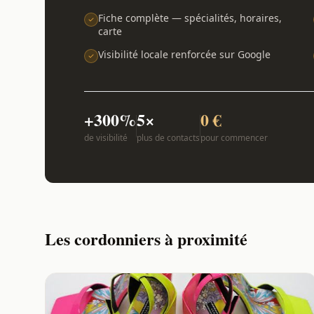
Fiche complète — spécialités, horaires,
carte
Visibilité locale renforcée sur Google
+300%
5×
0 €
de visibilité
plus de contacts
pour commencer
Les cordonniers à proximité