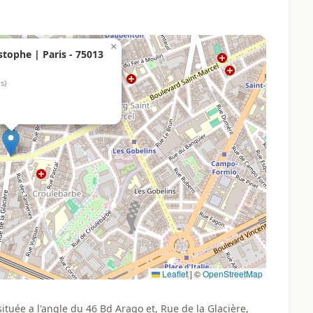
×
tophe | Paris - 75013
is)
Leaflet
|
©
OpenStreetMap
tuée a l'angle du 46 Bd Arago et, Rue de la Glacière,