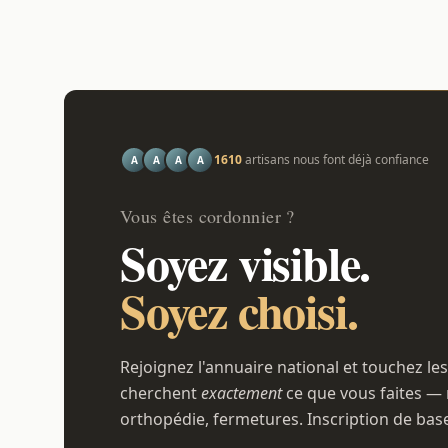
1610
artisans nous font déjà confiance
A
A
A
A
Vous êtes cordonnier ?
Soyez visible.
Soyez choisi.
Rejoignez l'annuaire national et touchez les
cherchent
exactement
ce que vous faites — 
orthopédie, fermetures. Inscription de bas