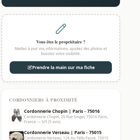
Vous êtes le propriétaire ?
Mettez à jour vos informations, ajoutez des photos et
boostez votre visibilité.
Prendre la main sur ma fiche
CORDONNIERS À PROXIMITÉ
Cordonnerie Chopin | Paris - 75016
Cordonnerie Chopin, 20 Rue Singer, 75016 Paris,
France — 5/5 (5 avis)
Cordonnerie Verseau | Paris - 75015
Cordonnerie Verseau, 126 Av. Félix Faure, 75015