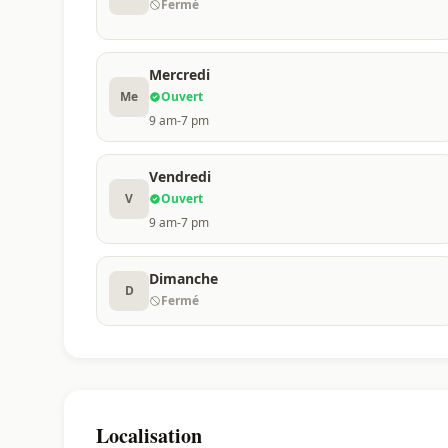
Fermé
Mercredi
Me
Ouvert
9 am-7 pm
Vendredi
V
Ouvert
9 am-7 pm
Dimanche
D
Fermé
Localisation