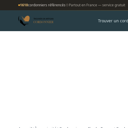
1610
cordonniers référencés
Partout en France — service gratuit
Trouver un cor