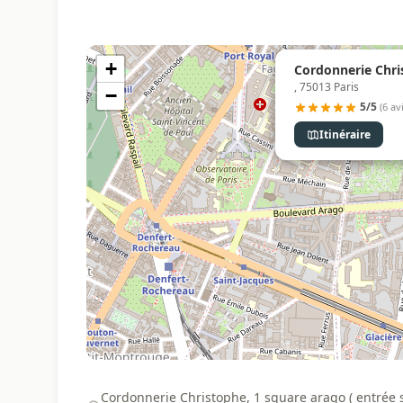
+
Cordonnerie Chris
, 75013 Paris
−
5/5
(6 av
Itinéraire
Cordonnerie Christophe, 1 square arago ( entrée si