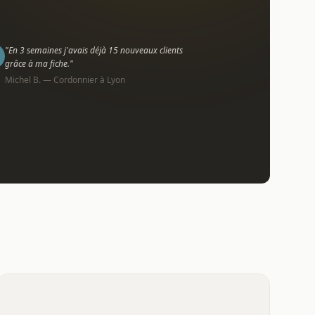
"En 3 semaines j'avais déjà 15 nouveaux clients
grâce à ma fiche."
Michel B. — Cordonnier à Lyon