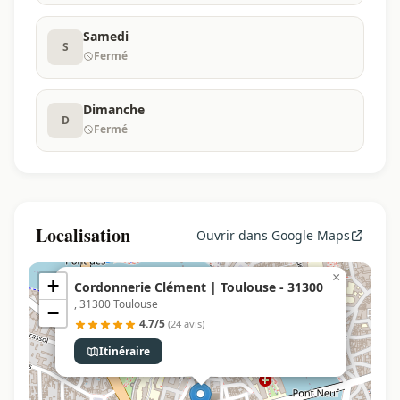
Samedi
S
Fermé
Dimanche
D
Fermé
Localisation
Ouvrir dans Google Maps
×
+
Cordonnerie Clément | Toulouse - 31300
, 31300 Toulouse
−
4.7/5
(24 avis)
Itinéraire