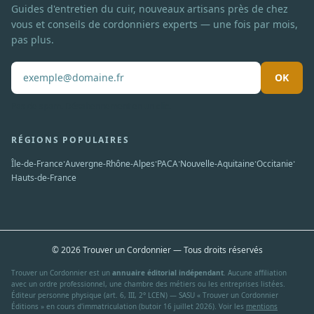
Guides d'entretien du cuir, nouveaux artisans près de chez
vous et conseils de cordonniers experts — une fois par mois,
pas plus.
OK
Pas de spam. Désabonnement en un clic.
RÉGIONS POPULAIRES
·
·
·
·
·
Île-de-France
Auvergne-Rhône-Alpes
PACA
Nouvelle-Aquitaine
Occitanie
Hauts-de-France
© 2026 Trouver un Cordonnier — Tous droits réservés
Trouver un Cordonnier est un
annuaire éditorial indépendant
. Aucune affiliation
avec un ordre professionnel, une chambre des métiers ou les entreprises listées.
Éditeur personne physique (art. 6, III, 2° LCEN) — SASU « Trouver un Cordonnier
Éditions » en cours d'immatriculation (butoir 16 juillet 2026). Voir les
mentions