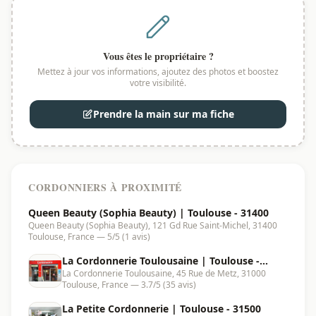
Vous êtes le propriétaire ?
Mettez à jour vos informations, ajoutez des photos et boostez
votre visibilité.
Prendre la main sur ma fiche
CORDONNIERS À PROXIMITÉ
Queen Beauty (Sophia Beauty) | Toulouse - 31400
Queen Beauty (Sophia Beauty), 121 Gd Rue Saint-Michel, 31400
Toulouse, France — 5/5 (1 avis)
La Cordonnerie Toulousaine | Toulouse -
La Cordonnerie Toulousaine, 45 Rue de Metz, 31000
31000
Toulouse, France — 3.7/5 (35 avis)
La Petite Cordonnerie | Toulouse - 31500