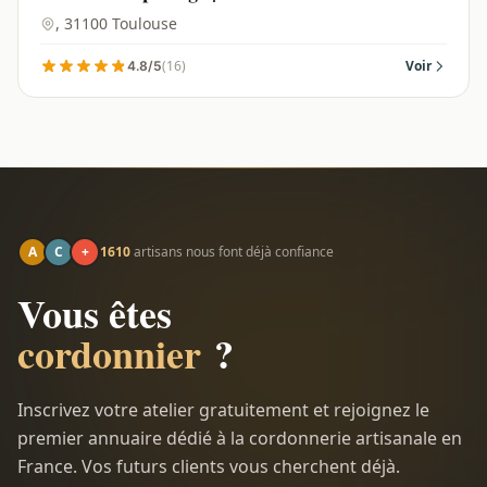
, 31100 Toulouse
(16)
Voir
4.8/5
A
C
+
1610
artisans nous font déjà confiance
Vous êtes
cordonnier
?
Inscrivez votre atelier gratuitement et rejoignez le
premier annuaire dédié à la cordonnerie artisanale en
France. Vos futurs clients vous cherchent déjà.