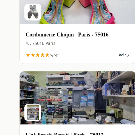
Cordonnerie Chopin | Paris - 75016
, 75016 Paris
(5)
Voir
5/5
L'atelier de Benoît | Paris - 75012