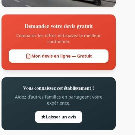
Demandez votre devis gratuit
Comparez les offres et trouvez le meilleur
cordonnier.
Mon devis en ligne — Gratuit
Vous connaissez cet établissement ?
Aidez d'autres familles en partageant votre
expérience.
Laisser un avis