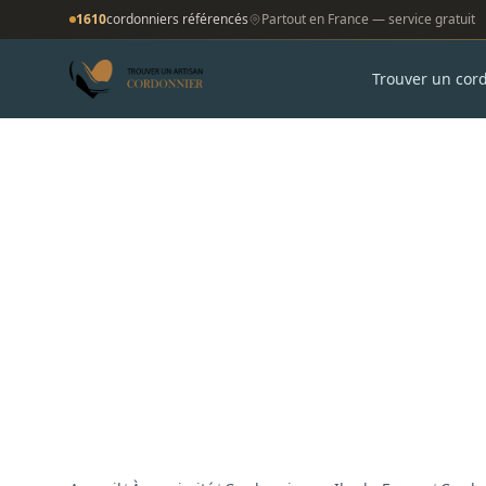
1610
cordonniers référencés
Partout en France — service gratuit
Trouver un cor