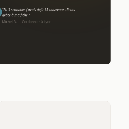
"En 3 semaines j'avais déjà 15 nouveaux clients
grâce à ma fiche."
Michel B. — Cordonnier à Lyon