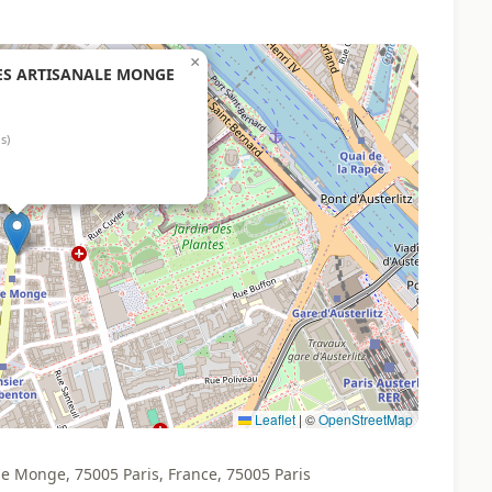
×
ES ARTISANALE MONGE
s)
Leaflet
|
©
OpenStreetMap
onge, 75005 Paris, France, 75005 Paris