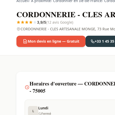
Accueil
/
À proximité
/
Cordonnier en Ile-de-France
/
Cordon
CORDONNERIE - CLES ART
(12 avis Google)
3,9/5
CORDONNERIE - CLES ARTISANALE MONGE, 73 Rue Monge
Mon devis en ligne — Gratuit
+33 1 45 35
Horaires d'ouverture — CORDONNE
- 75005
Lundi
L
Fermé