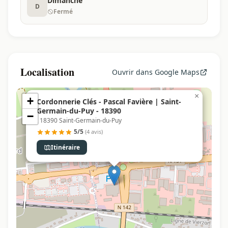
Dimanche
D
Fermé
Localisation
Ouvrir dans Google Maps
×
+
Cordonnerie Clés - Pascal Favière | Saint-
Germain-du-Puy - 18390
−
, 18390 Saint-Germain-du-Puy
5/5
(4 avis)
Itinéraire