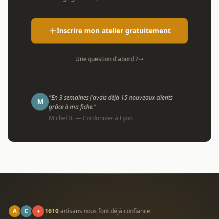
Inscrire mon atelier gratuitement
Une question d'abord ?
"En 3 semaines j'avais déjà 15 nouveaux clients
M
grâce à ma fiche."
Michel B. — Cordonnier à Lyon
A
C
+
1610
artisans nous font déjà confiance