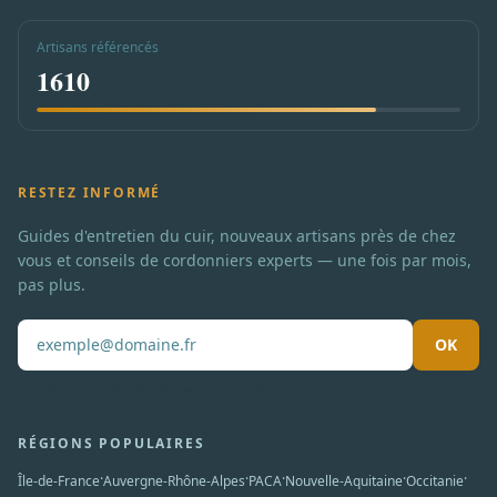
Artisans référencés
1610
RESTEZ INFORMÉ
Guides d'entretien du cuir, nouveaux artisans près de chez
vous et conseils de cordonniers experts — une fois par mois,
pas plus.
OK
Pas de spam. Désabonnement en un clic.
RÉGIONS POPULAIRES
·
·
·
·
·
Île-de-France
Auvergne-Rhône-Alpes
PACA
Nouvelle-Aquitaine
Occitanie