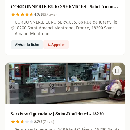
CORDONNERIE EURO SERVICES | Saint-Amand-
Montrond - 18200
(37 avis)
4.7/5
CORDONNERIE EURO SERVICES, 86 Rue de Juranville,
18200 Saint-Amand-Montrond, France, 18200 Saint-
Amand-Montrond
Voir la fiche
Appeler
Servix sarl guendouz | Saint-Doulchard - 18230
(7 avis)
2.7/5
Servix sarl guendouz, 548 Rte d'Orléans, 18230 Saint-