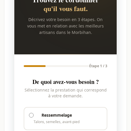
qu'il vous faut.
Décrivez votre besoin en 3 étapes. On
vous met en relation avec les meilleurs
artisans dans le Morbihan.
Étape 1 / 3
De quoi avez-vous besoin ?
Sélectionnez la prestation qui correspond
à votre demande.
Ressemmelage
Talons, semelles, avant-pied