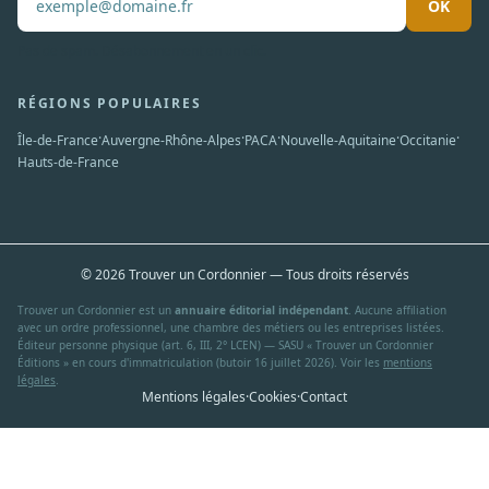
OK
Pas de spam. Désabonnement en un clic.
RÉGIONS POPULAIRES
·
·
·
·
·
Île-de-France
Auvergne-Rhône-Alpes
PACA
Nouvelle-Aquitaine
Occitanie
Hauts-de-France
© 2026 Trouver un Cordonnier — Tous droits réservés
Trouver un Cordonnier est un
annuaire éditorial indépendant
. Aucune affiliation
avec un ordre professionnel, une chambre des métiers ou les entreprises listées.
Éditeur personne physique (art. 6, III, 2° LCEN) — SASU « Trouver un Cordonnier
Éditions » en cours d'immatriculation (butoir 16 juillet 2026). Voir les
mentions
légales
.
Mentions légales
·
Cookies
·
Contact