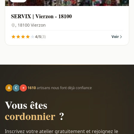
SERVIX | Vierzon - 18100
, 18100 Vierzon
(3)
Voir
4/5
A
C
+
1610
artisans nous font déjà confiance
Vous êtes
cordonnier
?
Inscrivez votre atelier gratuitement et rejoignez le