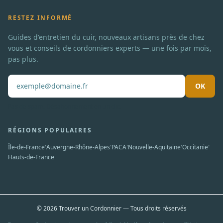
RESTEZ INFORMÉ
Guides d'entretien du cuir, nouveaux artisans près de chez
vous et conseils de cordonniers experts — une fois par mois,
pas plus.
OK
Pas de spam. Désabonnement en un clic.
RÉGIONS POPULAIRES
·
·
·
·
·
Île-de-France
Auvergne-Rhône-Alpes
PACA
Nouvelle-Aquitaine
Occitanie
Hauts-de-France
© 2026 Trouver un Cordonnier — Tous droits réservés