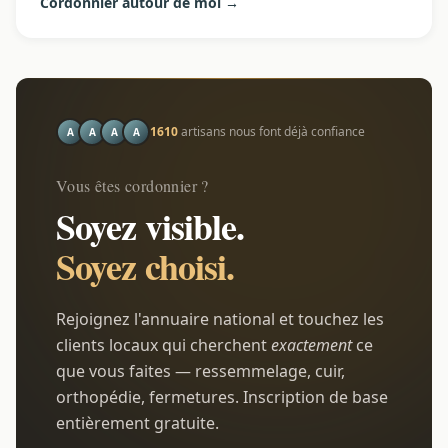
Cordonnier autour de moi →
1610
artisans nous font déjà confiance
A
A
A
A
Vous êtes cordonnier ?
Soyez visible.
Soyez choisi.
Rejoignez l'annuaire national et touchez les
clients locaux qui cherchent
exactement
ce
que vous faites — ressemmelage, cuir,
orthopédie, fermetures. Inscription de base
entièrement gratuite.