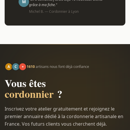
M
grâce à ma fiche."
Michel B. — Cordonnier à Lyon
A
C
+
1610
artisans nous font déjà confiance
Vous êtes
cordonnier
?
Inscrivez votre atelier gratuitement et rejoignez le
premier annuaire dédié à la cordonnerie artisanale en
France. Vos futurs clients vous cherchent déjà.