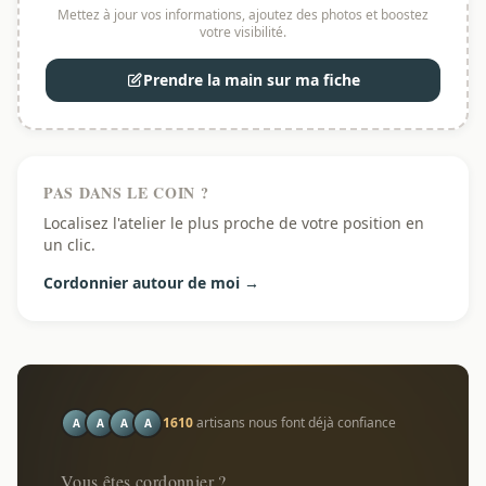
Mettez à jour vos informations, ajoutez des photos et boostez
votre visibilité.
Prendre la main sur ma fiche
PAS DANS LE COIN ?
Localisez l'atelier le plus proche de votre position en
un clic.
Cordonnier autour de moi →
1610
artisans nous font déjà confiance
A
A
A
A
Vous êtes cordonnier ?