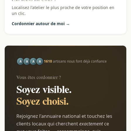
Localisez l'atelier le plus proche de votre position en
un clic.
Cordonnier autour de moi →
1610
artisans nous font déjà confiance
A
A
A
A
Vous êtes cordonnier ?
Soyez visible.
Soyez choisi.
Rejoignez l'annuaire national et touchez les
clients locaux qui cherchent
exactement
ce