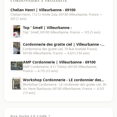
CORDONNIERS À PROXIMITÉ
Chelian Henri | Villeurbanne - 69100
Chelian Henri, 112 Cr Emile Zola, 69100 Villeurbanne, France —
4/5 (7 avis)
Top ' Smell | Villeurbanne -
Top ' Smell, 69100 Villeurbanne, France — 5/5 (5 avis)
Cordonnerie des gratte ciel | Villeurbanne -
Cordonnerie des gratte ciel, 79 Rue Anatole France,
69100
69100 Villeurbanne, France — 4.6/5 (134 avis)
AMP Cordonnerie | Villeurbanne - 69100
AMP Cordonnerie, 8 Cr Tolstoï, 69100 Villeurbanne,
France — 4.7/5 (23 avis)
Workshop Cordonnerie - LE cordonnier des
Workshop Cordonnerie - LE cordonnier des gratte-ciel, 36
gratte-ciel | Villeurbanne - 69100
Av. Henri Barbusse, 69100 Villeurbanne, France — 4.5/5
(15 avis)
PAS DANS LE COIN ?