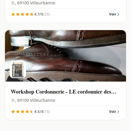
, 69100 Villeurbanne
(23)
Voir
4.7/5
Workshop Cordonnerie - LE cordonnier des
gratte-ciel | Villeurbanne - 69100
, 69100 Villeurbanne
(15)
Voir
4.5/5