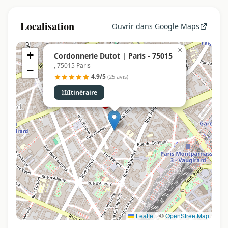
Localisation
Ouvrir dans Google Maps
×
+
Cordonnerie Dutot | Paris - 75015
, 75015 Paris
−
4.9/5
(25 avis)
Itinéraire
Leaflet
|
©
OpenStreetMap