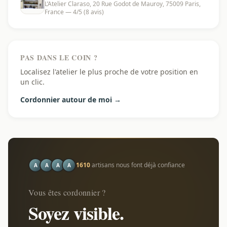
L’Atelier Claraso, 20 Rue Godot de Mauroy, 75009 Paris,
France — 4/5 (8 avis)
PAS DANS LE COIN ?
Localisez l'atelier le plus proche de votre position en
un clic.
Cordonnier autour de moi →
1610
artisans nous font déjà confiance
A
A
A
A
Vous êtes cordonnier ?
Soyez visible.