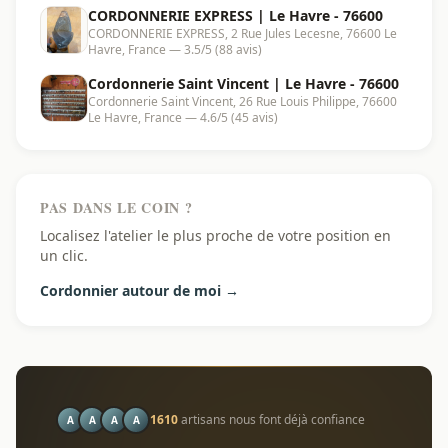
CORDONNERIE EXPRESS | Le Havre - 76600
CORDONNERIE EXPRESS, 2 Rue Jules Lecesne, 76600 Le
Havre, France — 3.5/5 (88 avis)
Cordonnerie Saint Vincent | Le Havre - 76600
Cordonnerie Saint Vincent, 26 Rue Louis Philippe, 76600
Le Havre, France — 4.6/5 (45 avis)
PAS DANS LE COIN ?
Localisez l'atelier le plus proche de votre position en
un clic.
Cordonnier autour de moi →
1610
artisans nous font déjà confiance
A
A
A
A