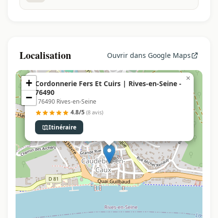
Localisation
Ouvrir dans Google Maps
×
+
Cordonnerie Fers Et Cuirs | Rives-en-Seine -
76490
−
, 76490 Rives-en-Seine
4.8/5
(8 avis)
Itinéraire