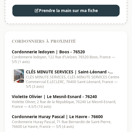
Prendre la main sur ma fiche
CORDONNIERS À PROXIMITÉ
Cordonnerie ledoyen | Boos - 76520
Cordonnerie ledoyen, 122 Rue d'Uelzen, 76520 Boos, France —
5/5 (1 avis)
CLÉS MINUTE SERVICES | Saint-Léonard -
CLÉS MINUTE SERVICES, CLÉS MINUTE SERVICES Centre
76400
Commercial E.LECLERC, 76400 Saint-Léonard, France —
5/5 (3 avis)
Violette Olivier | Le Mesnil-Esnard - 76240
Violette Olivier, 2 Rue de la République, 76240 Le Mesnil-Esnard,
France — 4.5/5 (10 avis)
Cordonnerie Huray Pascal | Le Havre - 76600
Cordonnerie Huray Pascal, 71 Rue Bernardin de Saint-Pierre,
76600 Le Havre, France — 5/5 (4 avis)