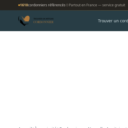
1610
cordonniers référencés
Partout en France — service gratuit
Trouver un cor