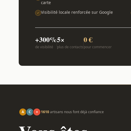
carte
Visibilité locale renforcée sur Google
+300%
5×
0 €
de visibilité
plus de contacts
pour commencer
A
C
+
1610
artisans nous font déjà confiance