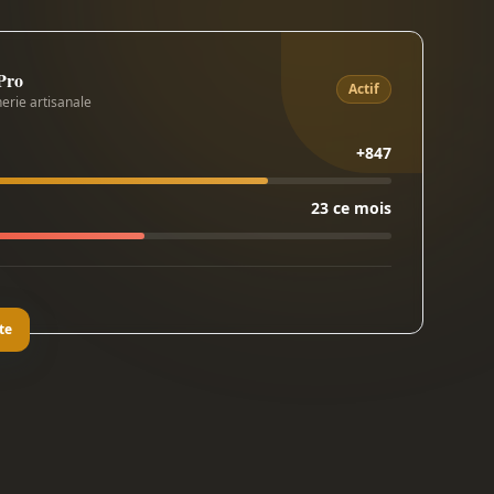
 Pro
Actif
erie artisanale
+847
23 ce mois
te