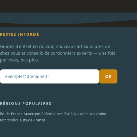
RESTEZ INFORMÉ
Guides d'entretien du cuir, nouveaux artisans près de
chez vous et conseils de cordonniers experts — une fois
par mois, pas plus.
OK
Pas de spam. Désabonnement en un clic.
RÉGIONS POPULAIRES
·
·
·
·
Île-de-France
Auvergne-Rhône-Alpes
PACA
Nouvelle-Aquitaine
·
Occitanie
Hauts-de-France