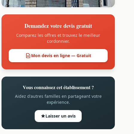
Demandez votre devis gratuit
Comparez les offres et trouvez le meilleur
cordonnier.
Mon devis en ligne — Gratuit
Vous connaissez cet établissement ?
Aidez d'autres familles en partageant votre
expérience.
Laisser un avis