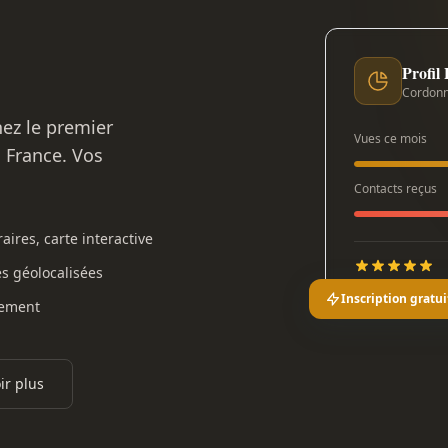
Profil
Cordonn
nez le premier
Vues ce mois
n France. Vos
Contacts reçus
aires, carte interactive
es géolocalisées
Inscription gratui
gement
ir plus