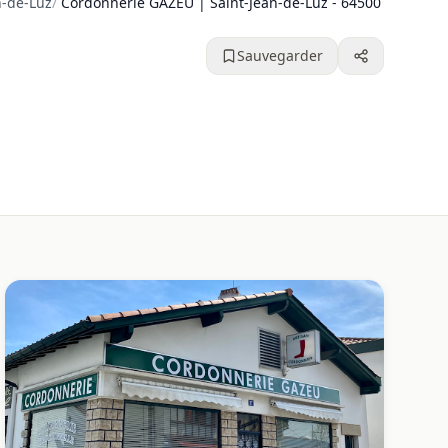
n-de-Luz
/
Cordonnerie GAZEU | Saint-Jean-de-Luz - 64500
Sauvegarder