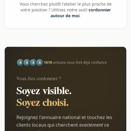
Vous cherchez plutôt l'atelier le plus proche de
votre position ? Utilisez notre outil
cordonnier
autour de moi
.
1610
artisans nous font déjà confiance
A
A
A
A
Vous êtes cordonnier ?
Soyez visible.
Soyez choisi.
Rejoignez l'annuaire national et touchez les
clients locaux qui cherchent
exactement
ce