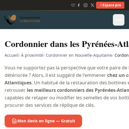
Espace pro
Cordonnier dans les Pyrénées-Atl
Accueil
/
À proximité
/
Cordonnier en Nouvelle-Aquitaine
/
Cordonn
Vous ne supportez pas la perspective que votre paire de b
détériorée ? Alors, il est suggéré de l'emmener
chez un c
Atlantiques
. Un habitué de la restauration des bottines e
retrouver
les meilleurs cordonniers des Pyrénées-Atla
capables de retaper ou modifier les semelles de vos bott
procurer des services de réplique de clés.
Mon devis en ligne — Gratuit