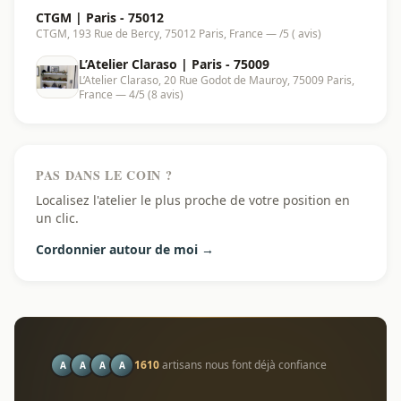
CTGM | Paris - 75012
CTGM, 193 Rue de Bercy, 75012 Paris, France — /5 ( avis)
L’Atelier Claraso | Paris - 75009
L’Atelier Claraso, 20 Rue Godot de Mauroy, 75009 Paris,
France — 4/5 (8 avis)
PAS DANS LE COIN ?
Localisez l'atelier le plus proche de votre position en
un clic.
Cordonnier autour de moi →
1610
artisans nous font déjà confiance
A
A
A
A