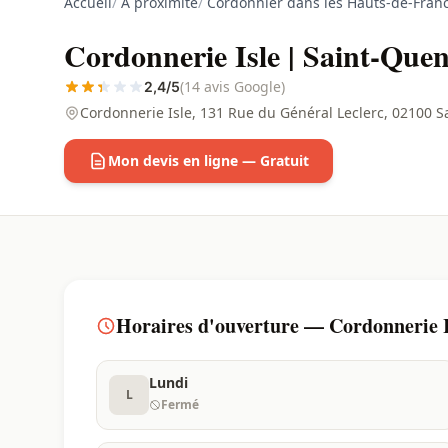
Accueil
/
À proximité
/
Cordonnier dans les Hauts-de-Fran
Cordonnerie Isle | Saint-Quen
(14 avis Google)
2,4/5
Cordonnerie Isle, 131 Rue du Général Leclerc, 02100 
Mon devis en ligne — Gratuit
Horaires d'ouverture — Cordonnerie Is
Lundi
L
Fermé