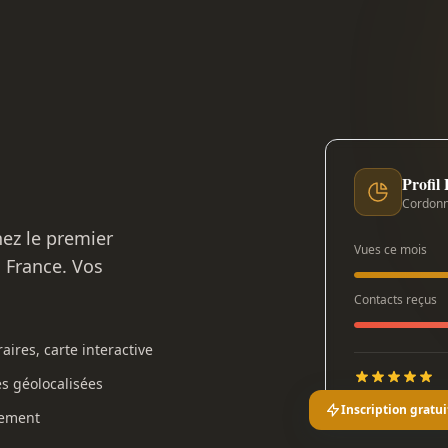
Profil
Cordonn
nez le premier
Vues ce mois
n France. Vos
Contacts reçus
aires, carte interactive
es géolocalisées
Inscription gratui
gement