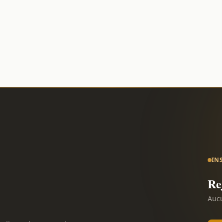
IN
Re
Aucu