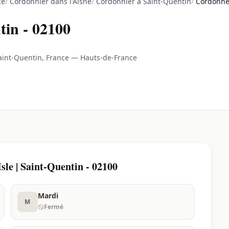
ce
/
Cordonnier dans l'Aisne
/
Cordonnier à Saint-Quentin
/
Cordonner
tin - 02100
Saint-Quentin, France — Hauts-de-France
le | Saint-Quentin - 02100
Mardi
M
Fermé