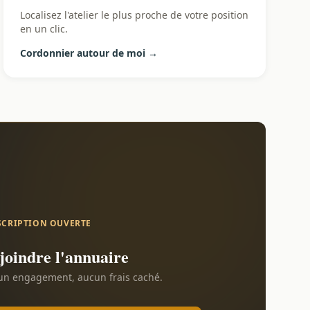
Localisez l'atelier le plus proche de votre position
en un clic.
Cordonnier autour de moi →
SCRIPTION OUVERTE
joindre l'annuaire
n engagement, aucun frais caché.