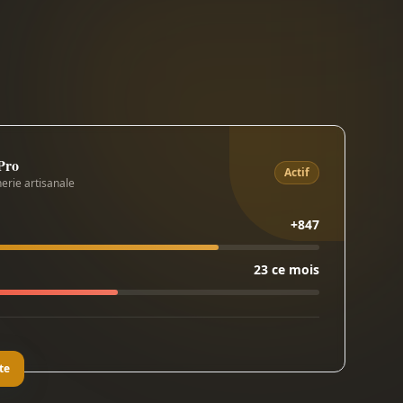
 Pro
Actif
erie artisanale
+847
23 ce mois
te