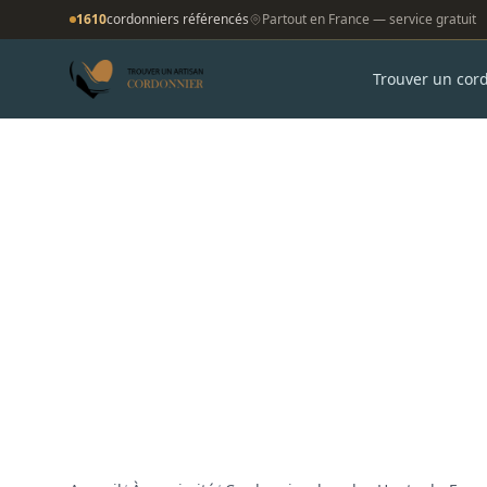
1610
cordonniers référencés
Partout en France — service gratuit
Trouver un cor