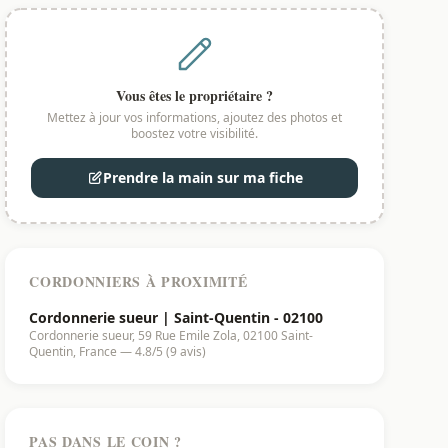
Vous êtes le propriétaire ?
Mettez à jour vos informations, ajoutez des photos et
boostez votre visibilité.
Prendre la main sur ma fiche
CORDONNIERS À PROXIMITÉ
Cordonnerie sueur | Saint-Quentin - 02100
Cordonnerie sueur, 59 Rue Emile Zola, 02100 Saint-
Quentin, France — 4.8/5 (9 avis)
PAS DANS LE COIN ?