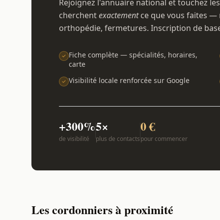
Rejoignez l'annuaire national et touchez les
cherchent
exactement
ce que vous faites — 
orthopédie, fermetures. Inscription de bas
Fiche complète — spécialités, horaires,
carte
Visibilité locale renforcée sur Google
+300%
5×
0 €
de visibilité
plus de contacts
pour commencer
Les cordonniers à proximité