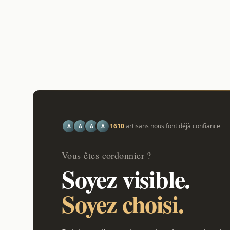
1610
artisans nous font déjà confiance
A
A
A
A
Vous êtes cordonnier ?
Soyez visible.
Soyez choisi.