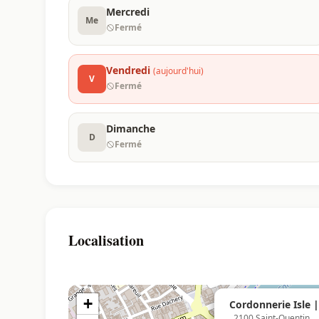
Mercredi
Me
Fermé
Vendredi
(aujourd'hui)
V
Fermé
Dimanche
D
Fermé
Localisation
+
Cordonnerie Isle |
, 2100 Saint-Quentin