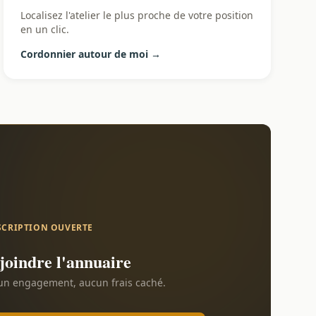
Localisez l'atelier le plus proche de votre position
en un clic.
Cordonnier autour de moi →
SCRIPTION OUVERTE
joindre l'annuaire
n engagement, aucun frais caché.