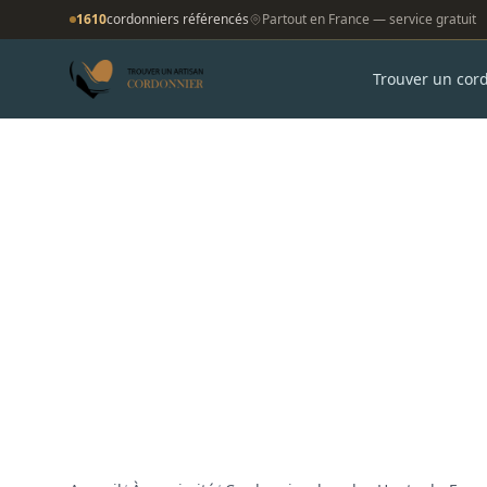
1610
cordonniers référencés
Partout en France — service gratuit
Trouver un cor