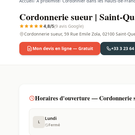
Accueil
/
À proximité
/
Cordonnier dans les Hauts-de-Fran
Cordonnerie sueur | Saint-Qu
(9 avis Google)
4,8/5
Cordonnerie sueur, 59 Rue Emile Zola, 02100 Saint-Qu
Mon devis en ligne — Gratuit
+33 3 23 64
Horaires d'ouverture — Cordonnerie s
Lundi
L
Fermé