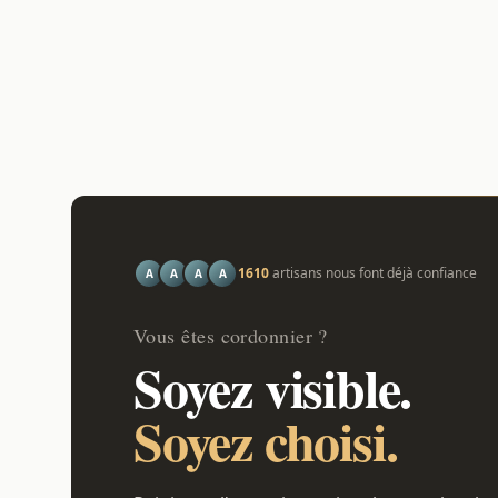
1610
artisans nous font déjà confiance
A
A
A
A
Vous êtes cordonnier ?
Soyez visible.
Soyez choisi.