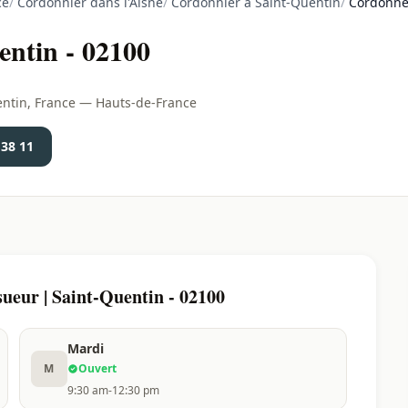
ce
/
Cordonnier dans l'Aisne
/
Cordonnier à Saint-Quentin
/
Cordonner
entin - 02100
entin, France — Hauts-de-France
 38 11
ueur | Saint-Quentin - 02100
Mardi
M
Ouvert
9:30 am-12:30 pm