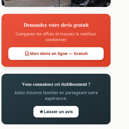
Demandez votre devis gratuit
Comparez les offres et trouvez le meilleur
cordonnier.
Mon devis en ligne — Gratuit
Vous connaissez cet établissement ?
Aidez d'autres familles en partageant votre
expérience.
Laisser un avis