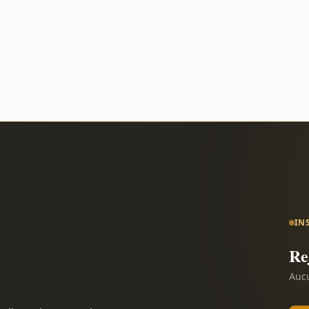
IN
Re
Aucu