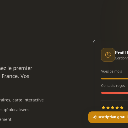
Profil
Cordonn
nez le premier
Vues ce mois
n France. Vos
Contacts reçus
aires, carte interactive
es géolocalisées
Inscription gratui
gement