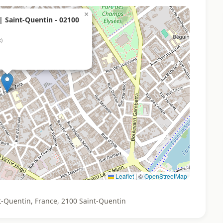
×
| Saint-Quentin - 02100
s)
Leaflet
|
©
OpenStreetMap
t-Quentin, France, 2100 Saint-Quentin