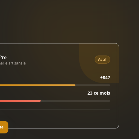
 Pro
Actif
erie artisanale
+847
23 ce mois
te