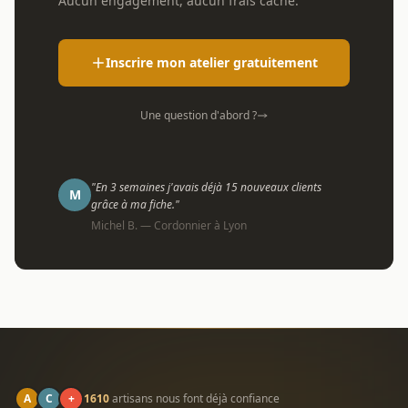
Aucun engagement, aucun frais caché.
Inscrire mon atelier gratuitement
Une question d'abord ?
"En 3 semaines j'avais déjà 15 nouveaux clients
M
grâce à ma fiche."
Michel B. — Cordonnier à Lyon
A
C
+
1610
artisans nous font déjà confiance