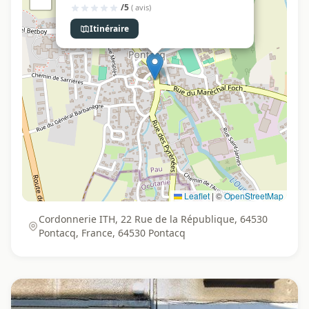
/5
( avis)
Itinéraire
Leaflet
|
©
OpenStreetMap
Cordonnerie ITH, 22 Rue de la République, 64530
Pontacq, France, 64530 Pontacq