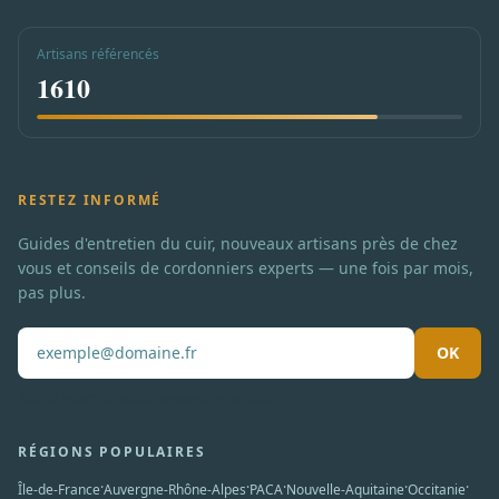
Artisans référencés
1610
RESTEZ INFORMÉ
Guides d'entretien du cuir, nouveaux artisans près de chez
vous et conseils de cordonniers experts — une fois par mois,
pas plus.
OK
Pas de spam. Désabonnement en un clic.
RÉGIONS POPULAIRES
·
·
·
·
·
Île-de-France
Auvergne-Rhône-Alpes
PACA
Nouvelle-Aquitaine
Occitanie