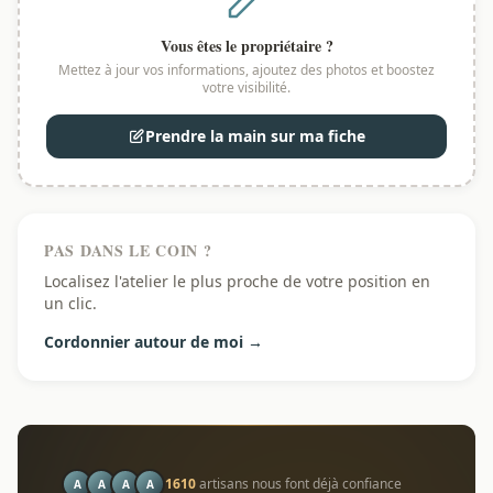
Vous êtes le propriétaire ?
Mettez à jour vos informations, ajoutez des photos et boostez
votre visibilité.
Prendre la main sur ma fiche
PAS DANS LE COIN ?
Localisez l'atelier le plus proche de votre position en
un clic.
Cordonnier autour de moi →
1610
artisans nous font déjà confiance
A
A
A
A