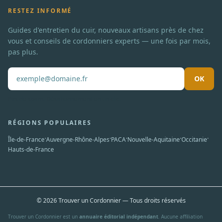
RESTEZ INFORMÉ
Guides d'entretien du cuir, nouveaux artisans près de chez
vous et conseils de cordonniers experts — une fois par mois,
pas plus.
OK
Pas de spam. Désabonnement en un clic.
RÉGIONS POPULAIRES
·
·
·
·
·
Île-de-France
Auvergne-Rhône-Alpes
PACA
Nouvelle-Aquitaine
Occitanie
Hauts-de-France
© 2026 Trouver un Cordonnier — Tous droits réservés
Trouver un Cordonnier est un
annuaire éditorial indépendant
. Aucune affiliation