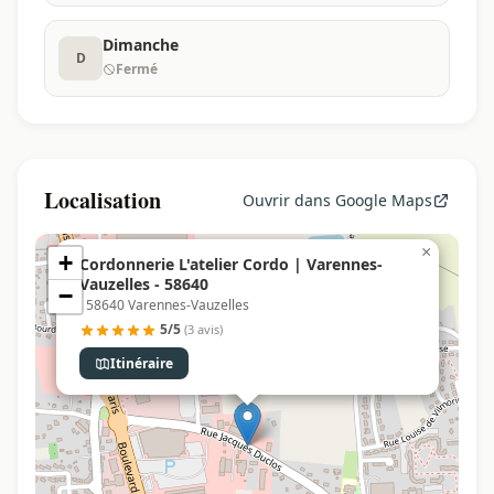
Dimanche
D
Fermé
Localisation
Ouvrir dans Google Maps
×
+
Cordonnerie L'atelier Cordo | Varennes-
Vauzelles - 58640
−
, 58640 Varennes-Vauzelles
5/5
(3 avis)
Itinéraire