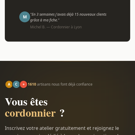
"En 3 semaines j'avais déjà 15 nouveaux clients
M
grâce à ma fiche."
Michel B. — Cordonnier à Lyon
A
C
+
1610
artisans nous font déjà confiance
Vous êtes
cordonnier
?
Inscrivez votre atelier gratuitement et rejoignez le