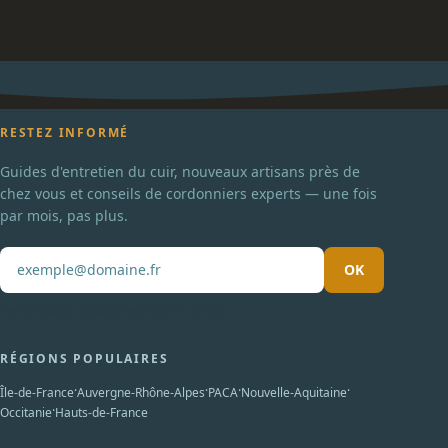
RESTEZ INFORMÉ
Guides d'entretien du cuir, nouveaux artisans près de
chez vous et conseils de cordonniers experts — une fois
par mois, pas plus.
OK
Pas de spam. Désabonnement en un clic.
RÉGIONS POPULAIRES
·
·
·
·
Île-de-France
Auvergne-Rhône-Alpes
PACA
Nouvelle-Aquitaine
·
Occitanie
Hauts-de-France