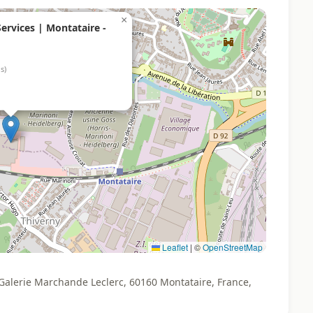
×
ervices | Montataire -
s)
Leaflet
|
©
OpenStreetMap
 Galerie Marchande Leclerc, 60160 Montataire, France,