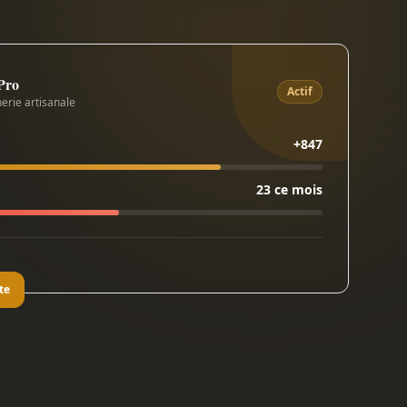
 Pro
Actif
erie artisanale
+847
23 ce mois
te