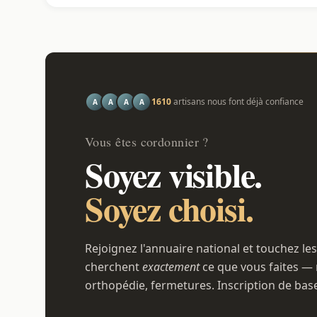
1610
artisans nous font déjà confiance
A
A
A
A
Vous êtes cordonnier ?
Soyez visible.
Soyez choisi.
Rejoignez l'annuaire national et touchez les
cherchent
exactement
ce que vous faites — 
orthopédie, fermetures. Inscription de bas