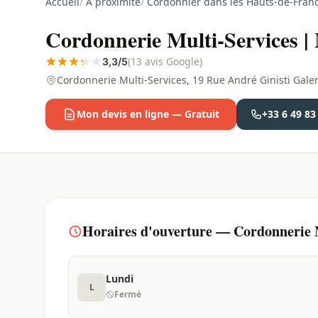
Accueil
/
À proximité
/
Cordonnier dans les Hauts-de-Fran
Cordonnerie Multi-Services |
(13 avis Google)
3,3/5
Cordonnerie Multi-Services, 19 Rue André Ginisti Gal
Mon devis en ligne — Gratuit
+33 6 49 83
Horaires d'ouverture — Cordonnerie M
Lundi
L
Fermé