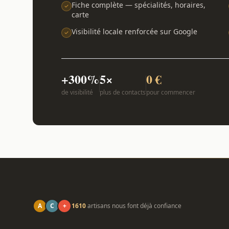
Fiche complète — spécialités, horaires,
carte
Visibilité locale renforcée sur Google
+300%
5×
0 €
de visibilité
plus de contacts
pour commencer
A
C
+
1610
artisans nous font déjà confiance