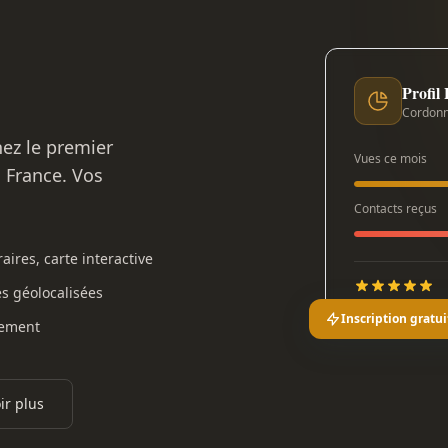
Profil
Cordonn
nez le premier
Vues ce mois
n France. Vos
Contacts reçus
aires, carte interactive
es géolocalisées
Inscription gratui
gement
ir plus