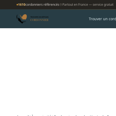
1610
cordonniers référencés
Partout en France — service gratuit
Trouver un cor