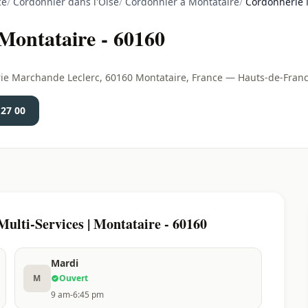
ce
/
Cordonnier dans l'Oise
/
Cordonnier à Montataire
/
Cordonnerie M
 Montataire - 60160
erie Marchande Leclerc, 60160 Montataire, France — Hauts-de-Fran
 27 00
ulti-Services | Montataire - 60160
Mardi
M
Ouvert
9 am-6:45 pm