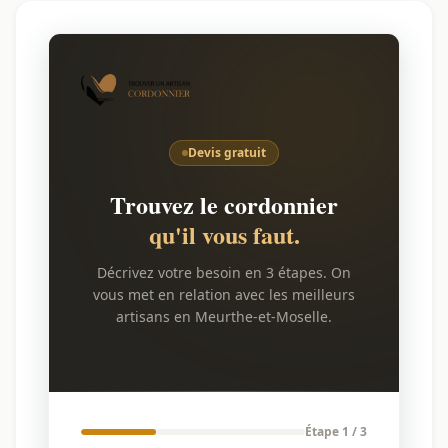
Devis gratuit
Trouvez le cordonnier
qu'il vous faut.
Décrivez votre besoin en 3 étapes. On
vous met en relation avec les meilleurs
artisans en Meurthe-et-Moselle.
Étape 1 / 3