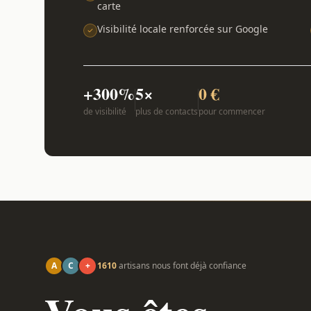
carte
Visibilité locale renforcée sur Google
+300%
5×
0 €
de visibilité
plus de contacts
pour commencer
A
C
+
1610
artisans nous font déjà confiance