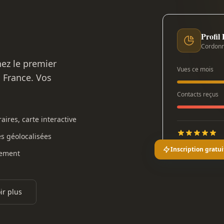
Profil
Cordonn
nez le premier
Vues ce mois
n France. Vos
Contacts reçus
aires, carte interactive
es géolocalisées
Inscription gratui
gement
ir plus