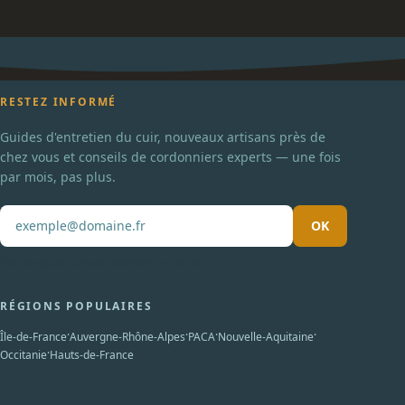
RESTEZ INFORMÉ
Guides d'entretien du cuir, nouveaux artisans près de
chez vous et conseils de cordonniers experts — une fois
par mois, pas plus.
OK
Pas de spam. Désabonnement en un clic.
RÉGIONS POPULAIRES
·
·
·
·
Île-de-France
Auvergne-Rhône-Alpes
PACA
Nouvelle-Aquitaine
·
Occitanie
Hauts-de-France