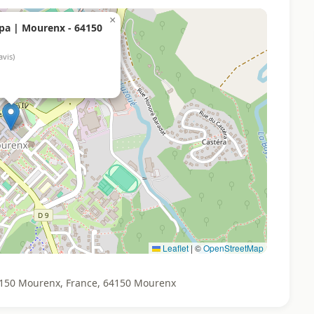
×
pa | Mourenx - 64150
avis)
Leaflet
|
©
OpenStreetMap
 64150 Mourenx, France, 64150 Mourenx