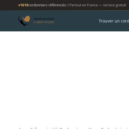
1610
cordonniers référencés
Partout en France — service gratuit
Trouver un cor