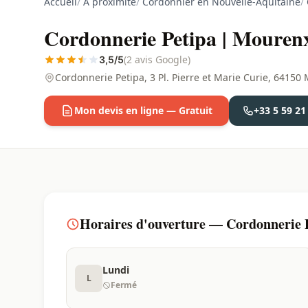
Accueil
/
À proximité
/
Cordonnier en Nouvelle-Aquitaine
/
Cordonnerie Petipa | Mourenx
(2 avis Google)
3,5/5
Cordonnerie Petipa, 3 Pl. Pierre et Marie Curie, 6415
Mon devis en ligne — Gratuit
+33 5 59 21
Horaires d'ouverture — Cordonnerie P
Lundi
L
Fermé