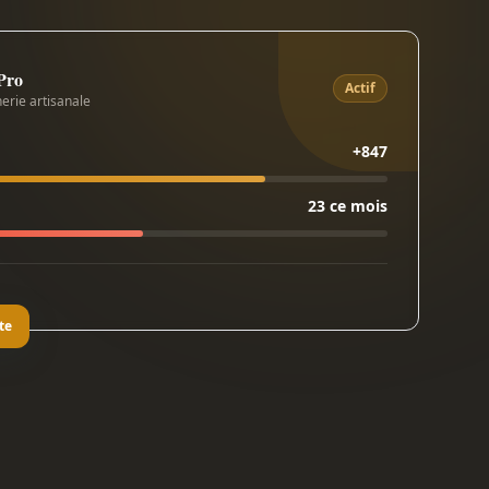
 Pro
Actif
erie artisanale
+847
23 ce mois
te