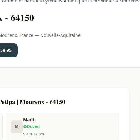
Cordonnier dans les Pyrénées-Atlantiques
/
Cordonnier à Mourenx
/
 - 64150
0 Mourenx, France — Nouvelle-Aquitaine
 59 95
etipa | Mourenx - 64150
Mardi
M
Ouvert
9 am-12 pm