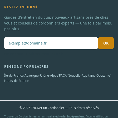
RESTEZ INFORMÉ
Guides d'entretien du cuir, nouveaux artisans près de chez
vous et conseils de cordonniers experts — une fois par mois,
pas plus.
OK
Pas de spam. Désabonnement en un clic.
RÉGIONS POPULAIRES
·
·
·
·
·
Île-de-France
Auvergne-Rhône-Alpes
PACA
Nouvelle-Aquitaine
Occitanie
Hauts-de-France
© 2026 Trouver un Cordonnier — Tous droits réservés
Trouver un Cordonnier est un
annuaire éditorial indépendant
. Aucune affiliation