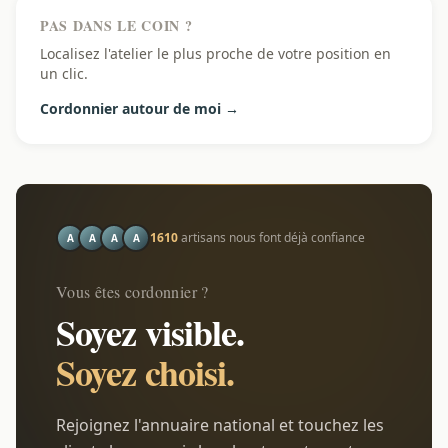
PAS DANS LE COIN ?
Localisez l'atelier le plus proche de votre position en
un clic.
Cordonnier autour de moi →
1610
artisans nous font déjà confiance
A
A
A
A
Vous êtes cordonnier ?
Soyez visible.
Soyez choisi.
Rejoignez l'annuaire national et touchez les