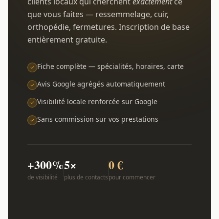
clients locaux qui cherchent
exactement
ce
que vous faites — ressemmelage, cuir,
orthopédie, fermetures. Inscription de base
entièrement gratuite.
Fiche complète — spécialités, horaires, carte
Avis Google agrégés automatiquement
Visibilité locale renforcée sur Google
Sans commission sur vos prestations
+300%
5×
0 €
de visibilité
plus de contacts
pour commencer