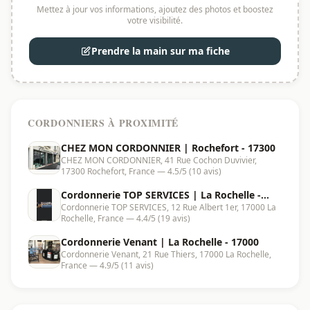
Mettez à jour vos informations, ajoutez des photos et boostez
votre visibilité.
Prendre la main sur ma fiche
CORDONNIERS À PROXIMITÉ
CHEZ MON CORDONNIER | Rochefort - 17300
CHEZ MON CORDONNIER, 41 Rue Cochon Duvivier,
17300 Rochefort, France — 4.5/5 (10 avis)
Cordonnerie TOP SERVICES | La Rochelle -
Cordonnerie TOP SERVICES, 12 Rue Albert 1er, 17000 La
17000
Rochelle, France — 4.4/5 (19 avis)
Cordonnerie Venant | La Rochelle - 17000
Cordonnerie Venant, 21 Rue Thiers, 17000 La Rochelle,
France — 4.9/5 (11 avis)