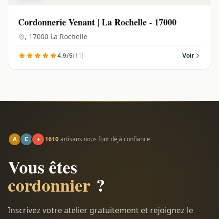
Cordonnerie Venant | La Rochelle - 17000
, 17000 La Rochelle
(11)
Voir
4.9/5
A
C
+
1610
artisans nous font déjà confiance
Vous êtes
cordonnier
?
Inscrivez votre atelier gratuitement et rejoignez le