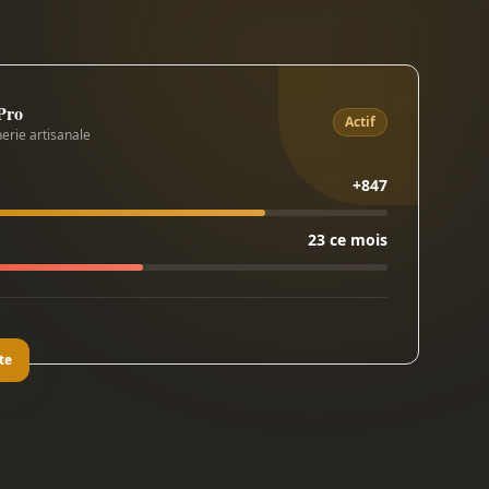
 Pro
Actif
erie artisanale
+847
23 ce mois
te