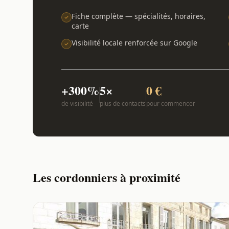
Fiche complète — spécialités, horaires,
carte
Visibilité locale renforcée sur Google
+300%
5×
0 €
de visibilité
plus de contacts
pour commencer
Les cordonniers à proximité