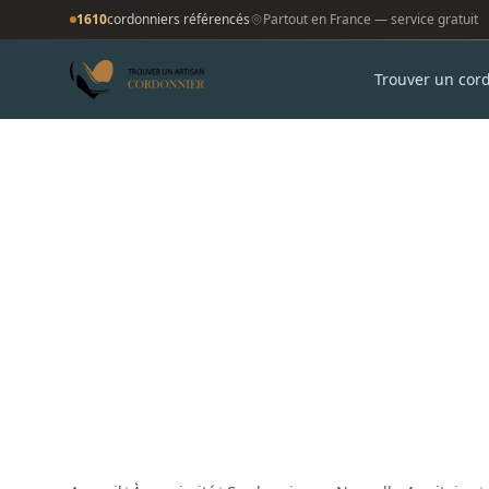
1610
cordonniers référencés
Partout en France — service gratuit
Trouver un cor