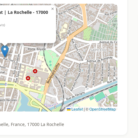
×
 | La Rochelle - 17000
vis)
Leaflet
|
©
OpenStreetMap
elle, France, 17000 La Rochelle