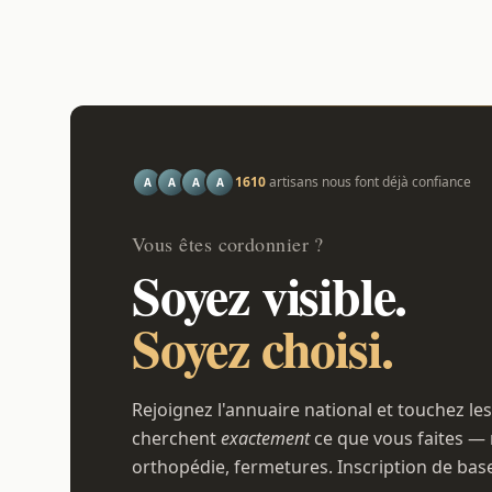
1610
artisans nous font déjà confiance
A
A
A
A
Vous êtes cordonnier ?
Soyez visible.
Soyez choisi.
Rejoignez l'annuaire national et touchez les
cherchent
exactement
ce que vous faites — 
orthopédie, fermetures. Inscription de bas