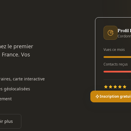
Profil
Cordonn
nez le premier
Vues ce mois
n France. Vos
Contacts reçus
aires, carte interactive
es géolocalisées
Inscription gratui
gement
ir plus