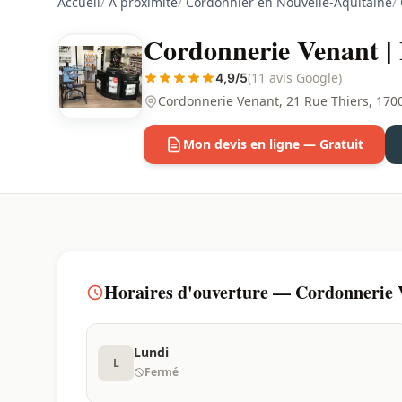
Accueil
/
À proximité
/
Cordonnier en Nouvelle-Aquitaine
/
Cordonnerie Venant | 
(11 avis Google)
4,9/5
Cordonnerie Venant, 21 Rue Thiers, 170
Mon devis en ligne — Gratuit
Horaires d'ouverture — Cordonnerie V
Lundi
L
Fermé