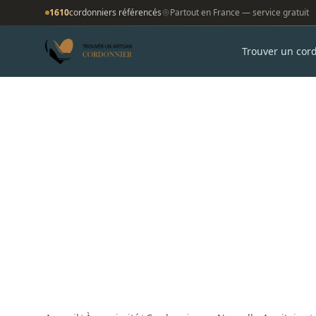
1610
cordonniers référencés
Partout en France — service gratuit
Trouver un cor