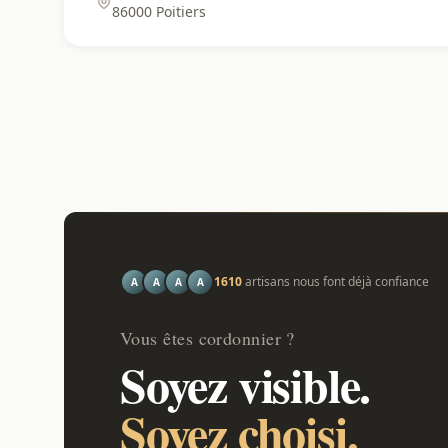
86000 Poitiers
1610
artisans nous font déjà confiance
A
A
A
A
Vous êtes cordonnier ?
Soyez visible.
Soyez choisi.