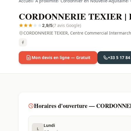
Accueil
/
À proximité
/
Cordonnier en Nouvelle-Aquitaine
/
CORDONNERIE TEXIER | Poi
(7 avis Google)
2,9/5
CORDONNERIE TEXIER, Centre Commercial Intermarche, 
Mon devis en ligne — Gratuit
+33 5 17 84
Horaires d'ouverture — CORDONNERI
Lundi
L