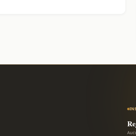
IN
Re
Aucu