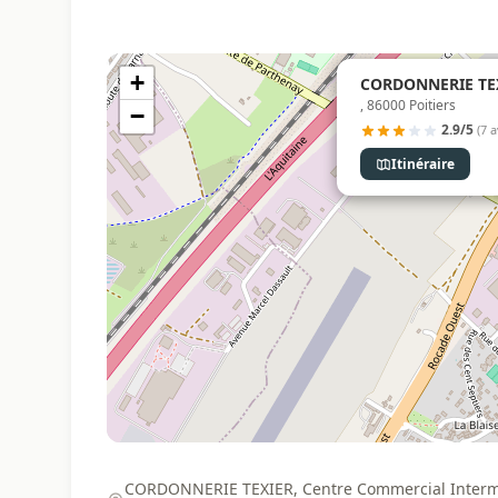
+
CORDONNERIE TEXI
, 86000 Poitiers
−
2.9/5
(7 a
Itinéraire
CORDONNERIE TEXIER, Centre Commercial Intermar