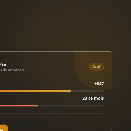
 Pro
Actif
erie artisanale
+847
23 ce mois
te