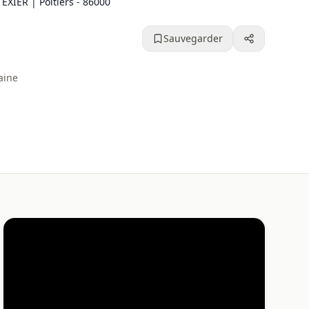
IER | Poitiers - 86000
Sauvegarder
aine