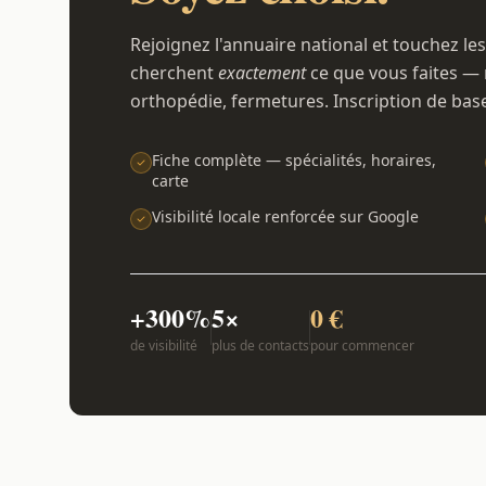
Rejoignez l'annuaire national et touchez les
cherchent
exactement
ce que vous faites — 
orthopédie, fermetures. Inscription de bas
Fiche complète — spécialités, horaires,
carte
Visibilité locale renforcée sur Google
+300%
5×
0 €
de visibilité
plus de contacts
pour commencer