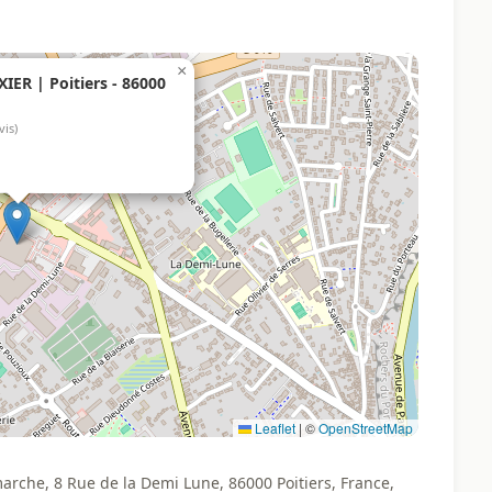
×
ER | Poitiers - 86000
vis)
Leaflet
|
©
OpenStreetMap
che, 8 Rue de la Demi Lune, 86000 Poitiers, France,