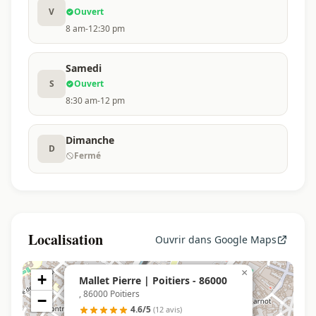
V
Ouvert
8 am-12:30 pm
Samedi
S
Ouvert
8:30 am-12 pm
Dimanche
D
Fermé
Localisation
Ouvrir dans Google Maps
×
+
Mallet Pierre | Poitiers - 86000
, 86000 Poitiers
−
4.6/5
(12 avis)