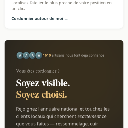
Localisez l'atelier le plus proche de votre position en
un clic.
Cordonnier autour de moi →
1610
artisans nous font déjà confiance
A
A
A
A
Vous êtes cordonnier ?
Soyez visible.
Soyez choisi.
Rejoignez l'annuaire national et touchez les
clients locaux qui cherchent
exactement
ce
que vous faites — ressemmelage, cuir,