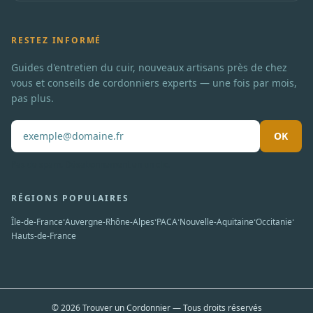
RESTEZ INFORMÉ
Guides d'entretien du cuir, nouveaux artisans près de chez
vous et conseils de cordonniers experts — une fois par mois,
pas plus.
OK
Pas de spam. Désabonnement en un clic.
RÉGIONS POPULAIRES
·
·
·
·
·
Île-de-France
Auvergne-Rhône-Alpes
PACA
Nouvelle-Aquitaine
Occitanie
Hauts-de-France
© 2026 Trouver un Cordonnier — Tous droits réservés