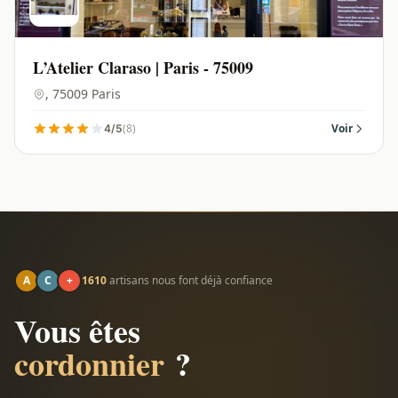
L’Atelier Claraso | Paris - 75009
, 75009 Paris
(8)
Voir
4/5
A
C
+
1610
artisans nous font déjà confiance
Vous êtes
cordonnier
?