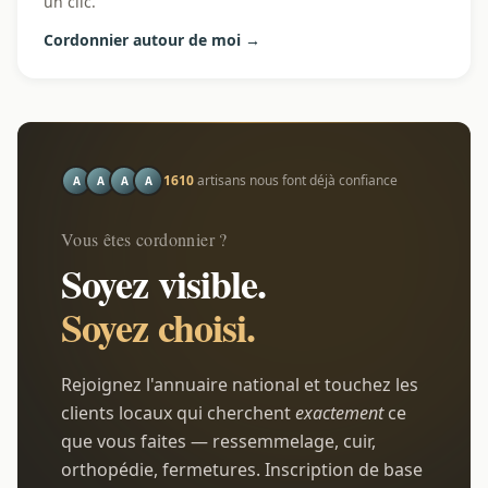
un clic.
Cordonnier autour de moi →
1610
artisans nous font déjà confiance
A
A
A
A
Vous êtes cordonnier ?
Soyez visible.
Soyez choisi.
Rejoignez l'annuaire national et touchez les
clients locaux qui cherchent
exactement
ce
que vous faites — ressemmelage, cuir,
orthopédie, fermetures. Inscription de base