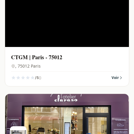
CTGM | Paris - 75012
, 75012 Paris
()
Voir
/5