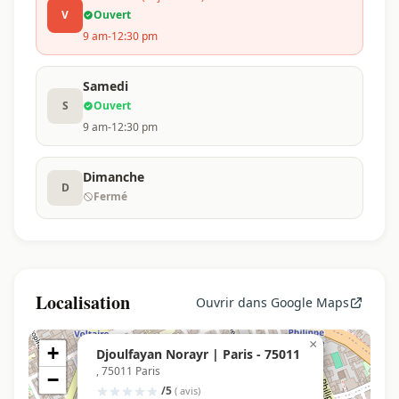
V
Ouvert
9 am-12:30 pm
Samedi
S
Ouvert
9 am-12:30 pm
Dimanche
D
Fermé
Localisation
Ouvrir dans Google Maps
×
+
Djoulfayan Norayr | Paris - 75011
, 75011 Paris
−
/5
( avis)