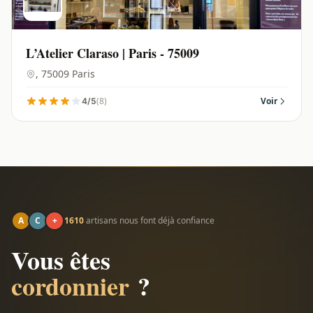
L’Atelier Claraso | Paris - 75009
, 75009 Paris
(8)
Voir
4/5
A
C
+
1610
artisans nous font déjà confiance
Vous êtes
cordonnier
?