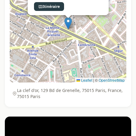
Itinéraire
Leaflet
|
©
OpenStreetMap
La clef d'or, 129 Bd de Grenelle, 75015 Paris, France,
75015 Paris