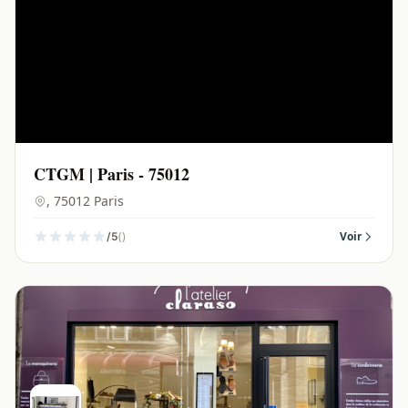
CTGM | Paris - 75012
, 75012 Paris
()
Voir
/5