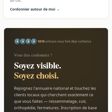
un clic.
Cordonnier autour de moi →
1610
artisans nous font déjà confiance
A
A
A
A
Vous êtes cordonnier ?
Soyez visible.
Soyez choisi.
Rejoignez l'annuaire national et touchez les
clients locaux qui cherchent
exactement
ce
que vous faites — ressemmelage, cuir,
orthopédie, fermetures. Inscription de base