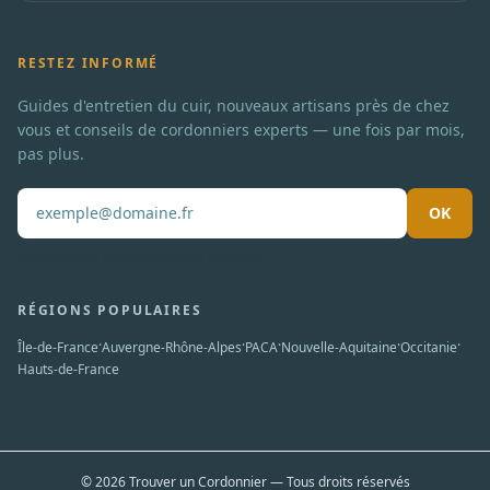
RESTEZ INFORMÉ
Guides d'entretien du cuir, nouveaux artisans près de chez
vous et conseils de cordonniers experts — une fois par mois,
pas plus.
OK
Pas de spam. Désabonnement en un clic.
RÉGIONS POPULAIRES
·
·
·
·
·
Île-de-France
Auvergne-Rhône-Alpes
PACA
Nouvelle-Aquitaine
Occitanie
Hauts-de-France
© 2026 Trouver un Cordonnier — Tous droits réservés