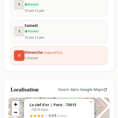
V
Ouvert
10 am-12 pm
Samedi
S
Ouvert
10 am-12 pm
Dimanche
(aujourd'hui)
D
Fermé
Localisation
Ouvrir dans Google Maps
×
+
La clef d'or | Paris - 75015
, 75015 Paris
−
4.2/5
(5 avis)