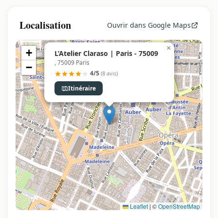
Localisation
Ouvrir dans Google Maps
×
+
L’Atelier Claraso | Paris - 75009
, 75009 Paris
−
4/5
(8 avis)
Itinéraire
Leaflet
|
©
OpenStreetMap