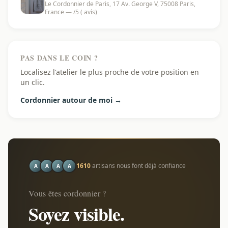
Le Cordonnier de Paris, 17 Av. George V, 75008 Paris,
France — /5 ( avis)
PAS DANS LE COIN ?
Localisez l'atelier le plus proche de votre position en
un clic.
Cordonnier autour de moi →
1610
artisans nous font déjà confiance
A
A
A
A
Vous êtes cordonnier ?
Soyez visible.