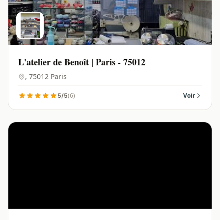
L'atelier de Benoît | Paris - 75012
, 75012 Paris
(6)
Voir
5/5