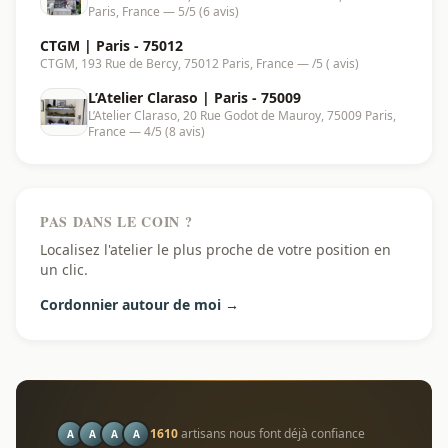
Paris, France — 5/5 (6 avis)
CTGM | Paris - 75012
CTGM, 193 Rue de Bercy, 75012 Paris, France — /5 ( avis)
L’Atelier Claraso | Paris - 75009
L’Atelier Claraso, 20 Rue Godot de Mauroy, 75009 Paris,
France — 4/5 (8 avis)
PAS DANS LE COIN ?
Localisez l'atelier le plus proche de votre position en
un clic.
Cordonnier autour de moi →
1610
artisans nous font déjà confiance
A
A
A
A