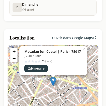
Dimanche
D
Fermé
Localisation
Ouvrir dans Google Maps
×
+
Macadan Ion Costel | Paris - 75017
, 75017 Paris
−
/5
( avis)
Itinéraire