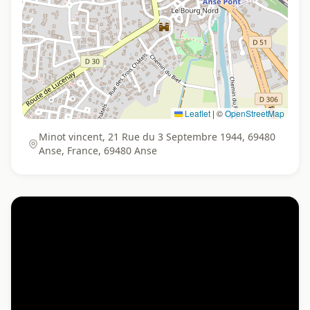
Leaflet
|
©
OpenStreetMap
Minot vincent, 21 Rue du 3 Septembre 1944, 69480
Anse, France, 69480 Anse