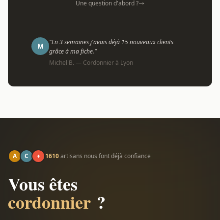
Une question d'abord ?
"En 3 semaines j'avais déjà 15 nouveaux clients
M
grâce à ma fiche."
Michel B. — Cordonnier à Lyon
A
C
+
1610
artisans nous font déjà confiance
Vous êtes
cordonnier
?