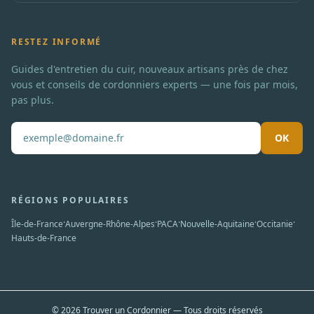
RESTEZ INFORMÉ
Guides d'entretien du cuir, nouveaux artisans près de chez
vous et conseils de cordonniers experts — une fois par mois,
pas plus.
OK
Pas de spam. Désabonnement en un clic.
RÉGIONS POPULAIRES
·
·
·
·
·
Île-de-France
Auvergne-Rhône-Alpes
PACA
Nouvelle-Aquitaine
Occitanie
Hauts-de-France
© 2026 Trouver un Cordonnier — Tous droits réservés