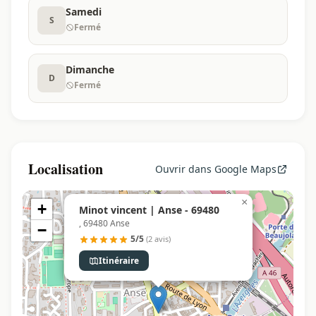
Samedi
S
Fermé
Dimanche
D
Fermé
Localisation
Ouvrir dans Google Maps
×
+
Minot vincent | Anse - 69480
, 69480 Anse
−
5/5
(2 avis)
Itinéraire