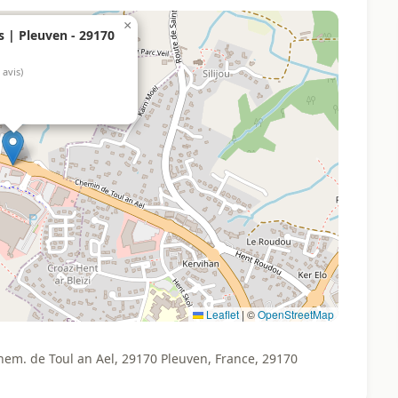
×
s | Pleuven - 29170
 avis)
Leaflet
|
©
OpenStreetMap
hem. de Toul an Ael, 29170 Pleuven, France, 29170