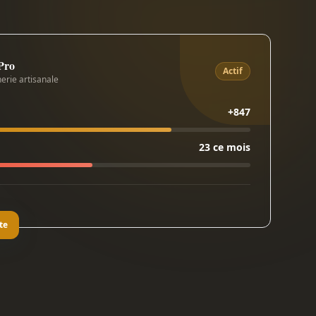
 Pro
Actif
erie artisanale
+847
23 ce mois
te