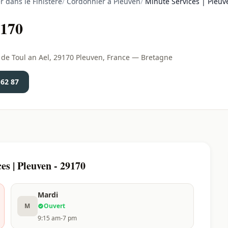
 dans le Finistère
/
Cordonnier à Pleuven
/
Minute Services | Pleuv
9170
 de Toul an Ael, 29170 Pleuven, France — Bretagne
 62 87
s | Pleuven - 29170
Mardi
M
Ouvert
9:15 am-7 pm