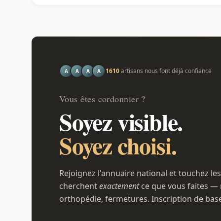
1610
artisans nous font déjà confiance
A
A
A
A
Vous êtes cordonnier ?
Soyez visible.
Soyez choisi.
Rejoignez l'annuaire national et touchez les
cherchent
exactement
ce que vous faites — 
orthopédie, fermetures. Inscription de bas