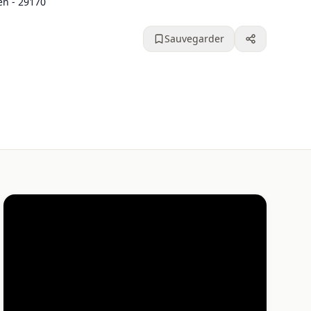
en - 29170
Sauvegarder