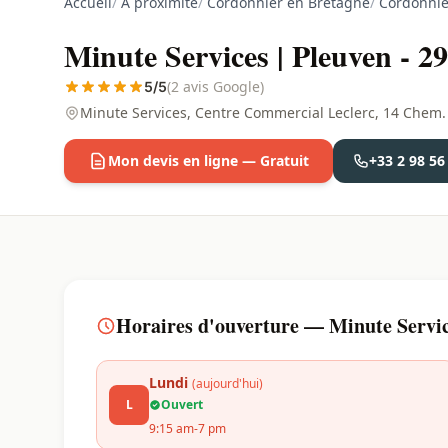
Accueil
/
À proximité
/
Cordonnier en Bretagne
/
Cordonnier
Minute Services | Pleuven - 2
(2 avis Google)
5/5
Minute Services, Centre Commercial Leclerc, 14 Chem.
Mon devis en ligne — Gratuit
+33 2 98 56
Horaires d'ouverture — Minute Service
Lundi
(aujourd'hui)
L
Ouvert
9:15 am-7 pm