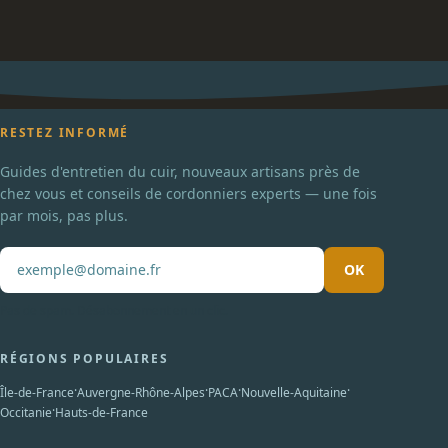
RESTEZ INFORMÉ
Guides d'entretien du cuir, nouveaux artisans près de
chez vous et conseils de cordonniers experts — une fois
par mois, pas plus.
OK
Pas de spam. Désabonnement en un clic.
RÉGIONS POPULAIRES
·
·
·
·
Île-de-France
Auvergne-Rhône-Alpes
PACA
Nouvelle-Aquitaine
·
Occitanie
Hauts-de-France