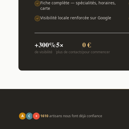
Fiche complète — spécialités, horaires,
carte
Visibilité locale renforcée sur Google
+300%
5×
0 €
de visibilité
plus de contacts
pour commencer
A
C
+
1610
artisans nous font déjà confiance