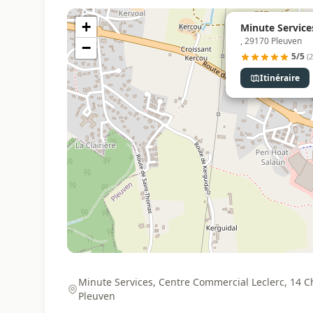
+
Minute Service
, 29170 Pleuven
−
5/5
(2
Itinéraire
Minute Services, Centre Commercial Leclerc, 14 C
Pleuven