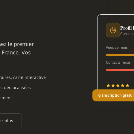
Profil
Cordonn
nez le premier
Vues ce mois
n France. Vos
Contacts reçus
aires, carte interactive
es géolocalisées
Inscription gratui
gement
ir plus