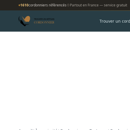
1610
cordonniers référencés
Partout en France — service gratuit
Trouver un cor