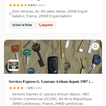
(8 avis)
4.6/5
Dimi Services, Av. Per Jakez Helias, 29500 Ergué-
Gabéric, France, 29500 Ergué-Gabéric
Voir la fiche
Appeler
Services Express G. Laurans Artisan depuis 1987 |
Landivisiau - 29400
(6 avis)
4/5
Services Express G. Laurans Artisan depuis 1987,
Centre Commercial LECLERC, Bd de la République,
29400 Landivisiau, France, 29400 Landivisiau