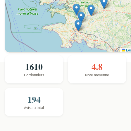
Lea
1610
4.8
Cordonniers
Note moyenne
194
Avis au total