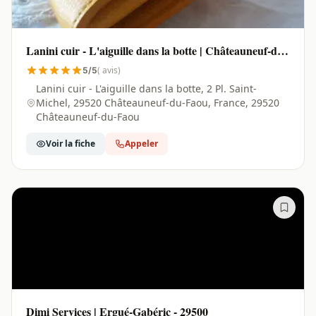
Lanini cuir - L'aiguille dans la botte | Châteauneuf-du-
Faou - 29520
( avis)
5/5
Lanini cuir - L'aiguille dans la botte, 2 Pl. Saint-
Michel, 29520 Châteauneuf-du-Faou, France, 29520
Châteauneuf-du-Faou
Voir la fiche
Appeler
Dimi Services | Ergué-Gabéric - 29500