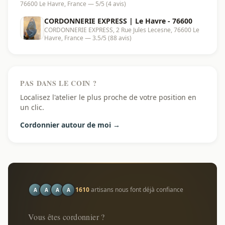
76600 Le Havre, France — 5/5 (4 avis)
CORDONNERIE EXPRESS | Le Havre - 76600
CORDONNERIE EXPRESS, 2 Rue Jules Lecesne, 76600 Le
Havre, France — 3.5/5 (88 avis)
PAS DANS LE COIN ?
Localisez l'atelier le plus proche de votre position en
un clic.
Cordonnier autour de moi →
1610
artisans nous font déjà confiance
A
A
A
A
Vous êtes cordonnier ?