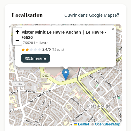
Localisation
Ouvrir dans Google Maps
×
+
Mister Minit Le Havre Auchan | Le Havre -
76620
−
, 76620 Le Havre
2.4/5
(15 avis)
Itinéraire
Leaflet
|
©
OpenStreetMap