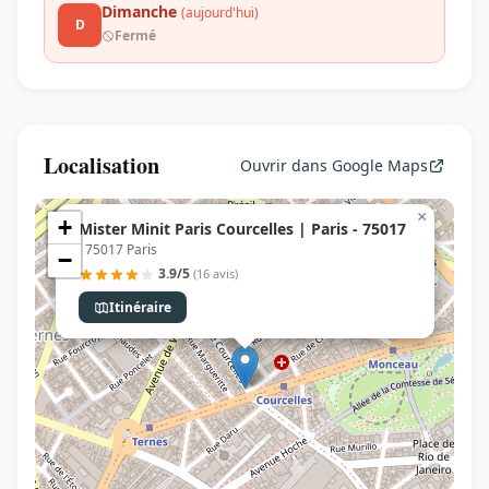
Dimanche
(aujourd'hui)
D
Fermé
Localisation
Ouvrir dans Google Maps
×
+
Mister Minit Paris Courcelles | Paris - 75017
, 75017 Paris
−
3.9/5
(16 avis)
Itinéraire