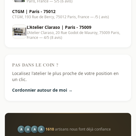
Paris, France — 5/5 (6 avis)
CTGM | Paris - 75012
CTGM, 193 Rue de Bercy, 75012 Paris, France — /5 ( avis)
L’Atelier Claraso | Paris - 75009
L’Atelier Claraso, 20 Rue Godot de Mauroy, 75009 Paris,
France — 4/5 (8 avis)
PAS DANS LE COIN ?
Localisez l'atelier le plus proche de votre position en
un clic.
Cordonnier autour de moi →
1610
artisans nous font déjà confiance
A
A
A
A