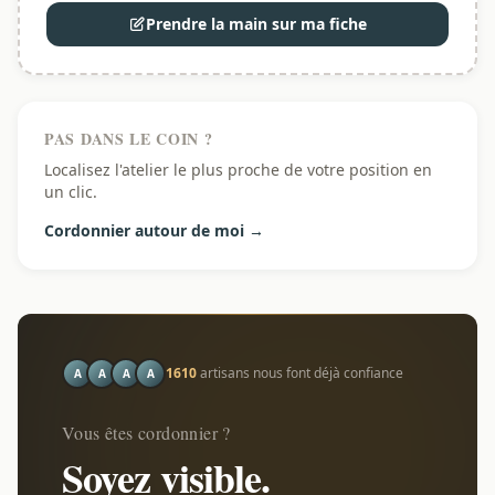
Prendre la main sur ma fiche
PAS DANS LE COIN ?
Localisez l'atelier le plus proche de votre position en
un clic.
Cordonnier autour de moi →
1610
artisans nous font déjà confiance
A
A
A
A
Vous êtes cordonnier ?
Soyez visible.