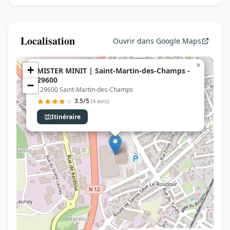
Localisation
Ouvrir dans Google Maps
×
+
MISTER MINIT | Saint-Martin-des-Champs -
29600
−
, 29600 Saint-Martin-des-Champs
3.5/5
(4 avis)
Itinéraire