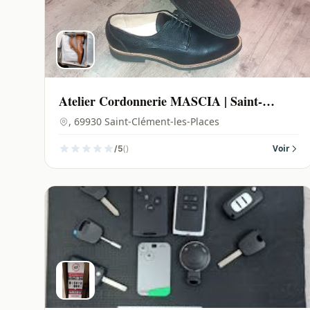
Atelier Cordonnerie MASCIA | Saint-
Clément-les-Places - 69930
, 69930 Saint-Clément-les-Places
()
Voir
/5