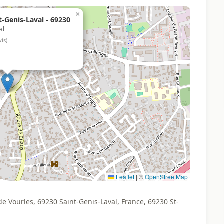
×
t-Genis-Laval - 69230
al
vis)
Leaflet
|
©
OpenStreetMap
e Vourles, 69230 Saint-Genis-Laval, France, 69230 St-