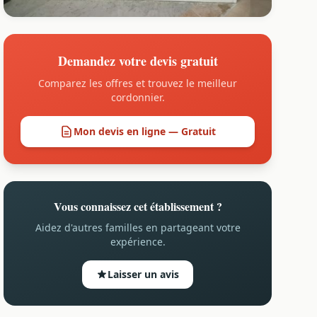
Demandez votre devis gratuit
Comparez les offres et trouvez le meilleur
cordonnier.
Mon devis en ligne — Gratuit
Vous connaissez cet établissement ?
Aidez d'autres familles en partageant votre
expérience.
Laisser un avis