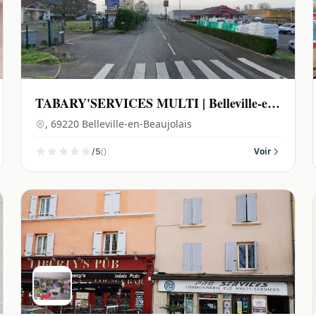
TABARY'SERVICES MULTI | Belleville-en-
Beaujolais - 69220
, 69220 Belleville-en-Beaujolais
()
Voir
/5