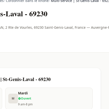
es
/
Cordonnier dans le Rhône
/
Multi-service | St-Genis-Laval - 692
is-Laval - 69230
N, 2 Rte de Vourles, 69230 Saint-Genis-Laval, France — Auvergne
| St-Genis-Laval - 69230
Mardi
M
Ouvert
9 am-8 pm