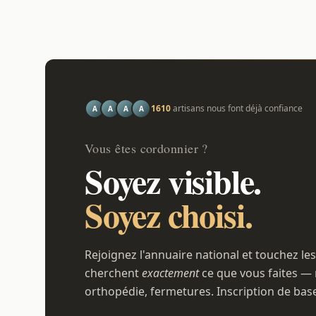
1610
artisans nous font déjà confiance
A
A
A
A
Vous êtes cordonnier ?
Soyez visible.
Soyez choisi.
Rejoignez l'annuaire national et touchez les
cherchent
exactement
ce que vous faites — 
orthopédie, fermetures. Inscription de bas