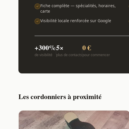
Fiche complète — spécialités, horaires,
carte
Visibilité locale renforcée sur Google
+300%
5×
0 €
de visibilité
plus de contacts
pour commencer
Les cordonniers à proximité