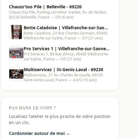
Chauss'too Pile | Belleville - 69220
Chauss'too Pile, Parking carrefour market, Av. de Verdun,
69220 Belleville, France — 5/5 (6 avis)
Botte Caladoise | Villefranche-sur-Saone
Botte Caladoise, 23 Rue Charles Germain, 69400
- 69400
Villefranche-sur-Saône, France — 5/5 (21 avis)
Pro Services 1 | Villefranche-sur-Saone -
Pro Services 1, 89 Rue d'Anse, 69400 Villefranche-
69400
sur-Saône, France — 5/5 (27 avis)
Multiservices | St-Genis-Laval - 69230
Multiservices, 27 Av. Charles de Gaulle, 69230
Saint-Genis-Laval, France — 4.6/5 (10 avis)
PAS DANS LE COIN ?
Localisez l'atelier le plus proche de votre position
en un clic.
Cordonnier autour de moi →