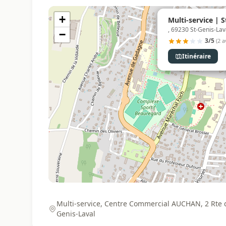
+
Multi-service | S
, 69230 St-Genis-Lav
−
3/5
(2 a
Itinéraire
Multi-service, Centre Commercial AUCHAN, 2 Rte d
Genis-Laval