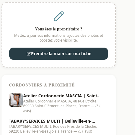
Vous êtes le propriétaire ?
Mettez à jour vos informations, ajoutez des photos et
boostez votre visibilité.
Prendre la main sur ma fiche
CORDONNIERS À PROXIMITÉ
Atelier Cordonnerie MASCIA | Saint-
Atelier Cordonnerie MASCIA, 48 Rue Étroite,
Clément-les-Places - 69930
69930 Saint-Clément-les-Places, France — /5 (
avis)
TABARY'SERVICES MULTI | Belleville-en-
TABARY'SERVICES MULTI, Rue des Prés de la Cloche,
Beaujolais - 69220
69220 Belleville-en-Beaujolais, France — /5 ( avis)