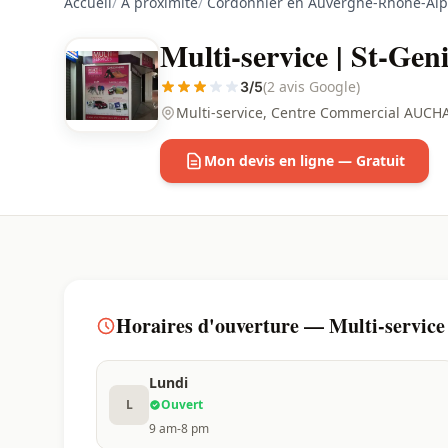
Accueil
/
À proximité
/
Cordonnier en Auvergne-Rhône-Alp
Multi-service | St-Gen
(2 avis Google)
3/5
Multi-service, Centre Commercial AUCHA
Mon devis en ligne — Gratuit
Horaires d'ouverture — Multi-service 
Lundi
L
Ouvert
9 am-8 pm