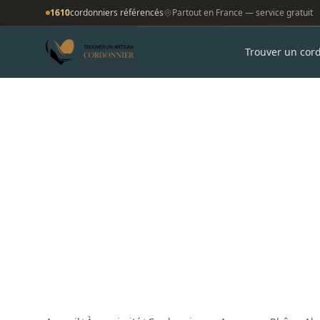
1610
cordonniers référencés
Partout en France — service gratuit
Trouver un cor