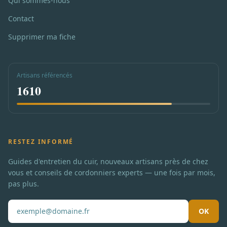
Qui sommes-nous
Contact
Supprimer ma fiche
Artisans référencés
1610
RESTEZ INFORMÉ
Guides d'entretien du cuir, nouveaux artisans près de chez
vous et conseils de cordonniers experts — une fois par mois,
pas plus.
OK