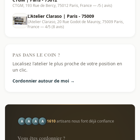
CTGM, 193 Rue de Bercy, 75012 Paris, France — /5 ( avis)
L’Atelier Claraso | Paris - 75009
L’Atelier Claraso, 20 Rue Godot de Mauroy, 75009 Paris,
France — 4/5 (8 avis)
PAS DANS LE COIN ?
Localisez l'atelier le plus proche de votre position en
un clic.
Cordonnier autour de moi →
1610
artisans nous font déjà confiance
A
A
A
A
Vous êtes cordonnier ?