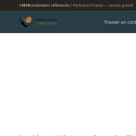
1610
cordonniers référencés
Partout en France — service gratuit
Trouver un cor