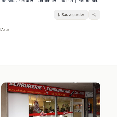
t-de-Bouc
/
Serrurerie Cordonnerie du Port | Port-de-Bouc - 13110
Sauvegarder
d'Azur