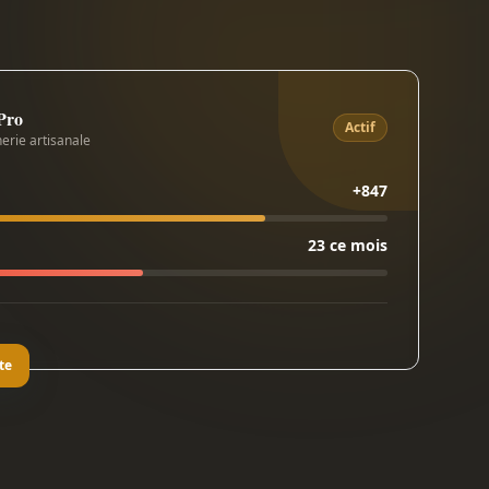
 Pro
Actif
erie artisanale
+847
23 ce mois
te