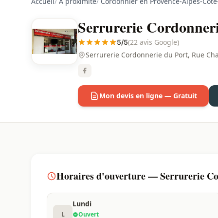
Accueil
/
À proximité
/
Cordonnier en Provence-Alpes-Côte
Serrurerie Cordonneri
(22 avis Google)
5/5
Serrurerie Cordonnerie du Port, Rue Ch
Mon devis en ligne — Gratuit
Horaires d'ouverture — Serrurerie Co
Lundi
L
Ouvert