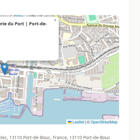
×
rie du Port | Port-de-
Leaflet
|
©
OpenStreetMap
lec, 13110 Port-de-Bouc, France, 13110 Port-de-Bouc