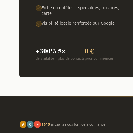
Fiche complète — spécialités, horaires,
carte
Visibilité locale renforcée sur Google
+300%
5×
0 €
de visibilité
plus de contacts
pour commencer
A
C
+
1610
artisans nous font déjà confiance