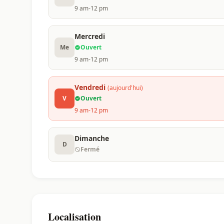
9 am-12 pm
Mercredi
Me
Ouvert
9 am-12 pm
Vendredi
(aujourd'hui)
V
Ouvert
9 am-12 pm
Dimanche
D
Fermé
Localisation