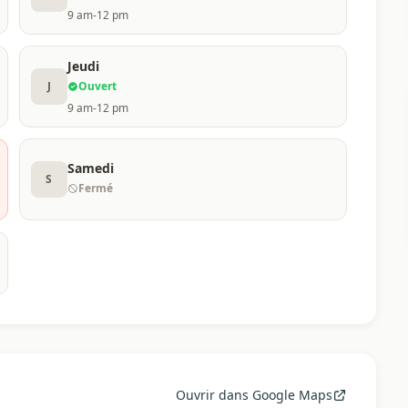
9 am-12 pm
Jeudi
J
Ouvert
9 am-12 pm
Samedi
S
Fermé
Ouvrir dans Google Maps