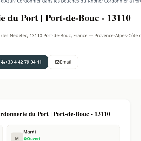
-d'Azur
/
Cordonnier dans les Bouches-du-Rhône
/
Cordonnier à Por
e du Port | Port-de-Bouc - 13110
arles Nedelec, 13110 Port-de-Bouc, France — Provence-Alpes-Côte 
+33 4 42 79 34 11
Email
rdonnerie du Port | Port-de-Bouc - 13110
Mardi
M
Ouvert