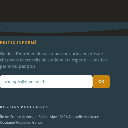
RESTEZ INFORMÉ
Guides d'entretien du cuir, nouveaux artisans près de
chez vous et conseils de cordonniers experts — une fois
par mois, pas plus.
OK
Pas de spam. Désabonnement en un clic.
RÉGIONS POPULAIRES
·
·
·
·
Île-de-France
Auvergne-Rhône-Alpes
PACA
Nouvelle-Aquitaine
·
Occitanie
Hauts-de-France