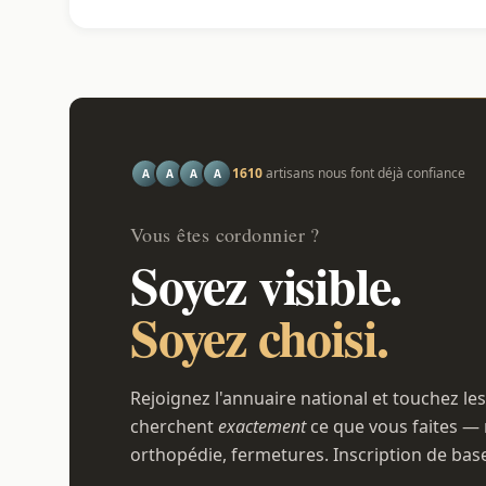
1610
artisans nous font déjà confiance
A
A
A
A
Vous êtes cordonnier ?
Soyez visible.
Soyez choisi.
Rejoignez l'annuaire national et touchez les
cherchent
exactement
ce que vous faites — 
orthopédie, fermetures. Inscription de bas