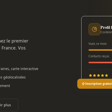
Profil
Cordonn
nez le premier
Vues ce mois
n France. Vos
Contacts reçus
aires, carte interactive
es géolocalisées
Inscription gratui
gement
ir plus