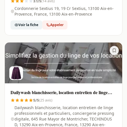
(14 avis)
3.1/5
Cordonnerie Sextius 19, 19 Cr Sextius, 13100 Aix-en-
Provence, France, 13100 Aix-en-Provence
Voir la fiche
Appeler
Dailywash blanchisserie, location entretien de linge
professionnels et particuliers, conciergerie pressing
(25 avis)
5/5
digitale | Aix-en-Provence - 13290
Dailywash blanchisserie, location entretien de linge
professionnels et particuliers, conciergerie pressing
digitale, 645 Rue Mayor de Montricher, TECHINDUS
D, 13290 Aix-en-Provence, France, 13290 Aix-en-