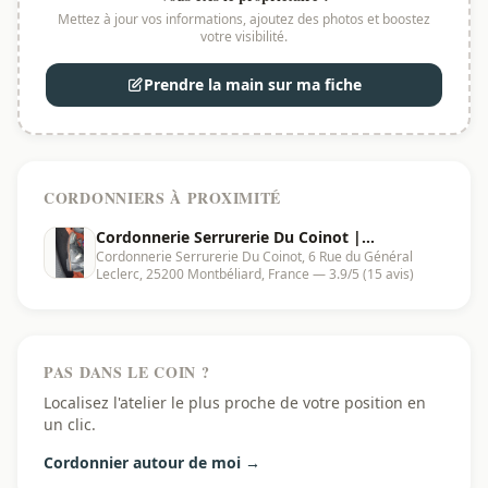
Mettez à jour vos informations, ajoutez des photos et boostez
votre visibilité.
Prendre la main sur ma fiche
CORDONNIERS À PROXIMITÉ
Cordonnerie Serrurerie Du Coinot |
Cordonnerie Serrurerie Du Coinot, 6 Rue du Général
Montbéliard - 25200
Leclerc, 25200 Montbéliard, France — 3.9/5 (15 avis)
PAS DANS LE COIN ?
Localisez l'atelier le plus proche de votre position en
un clic.
Cordonnier autour de moi →