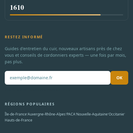
1610
RESTEZ INFORMÉ
Guides d'entretien du cuir, nouveaux artisans près de chez
vous et conseils de cordonniers experts — une fois par mois,
pas plus.
OK
Pas de spam. Désabonnement en un clic.
RÉGIONS POPULAIRES
·
·
·
·
·
Île-de-France
Auvergne-Rhône-Alpes
PACA
Nouvelle-Aquitaine
Occitanie
Hauts-de-France