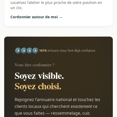
Localisez l'atelier le plus proche de votre position en
un clic.
Cordonnier autour de moi →
1610
artisans nous font déjà confiance
A
A
A
A
Vous êtes cordonnier ?
Soyez visible.
Soyez choisi.
Rejoignez l'annuaire national et touchez les
clients locaux qui cherchent
exactement
ce
que vous faites — ressemmelage, cuir,