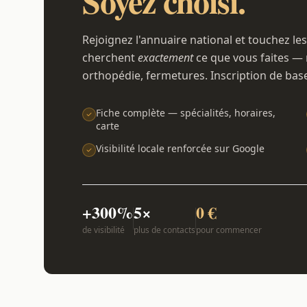
Soyez choisi.
Rejoignez l'annuaire national et touchez les
cherchent
exactement
ce que vous faites — 
orthopédie, fermetures. Inscription de bas
Fiche complète — spécialités, horaires,
carte
Visibilité locale renforcée sur Google
+300%
5×
0 €
de visibilité
plus de contacts
pour commencer