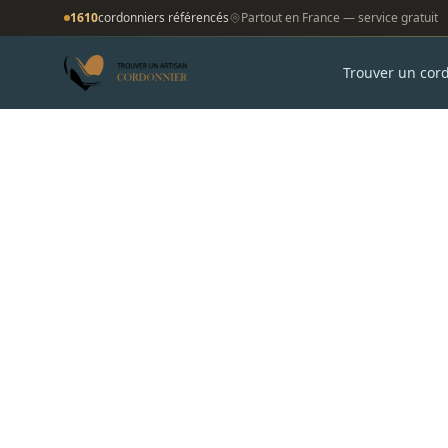
1610
cordonniers référencés
Partout en France — service gratuit
Trouver un cor