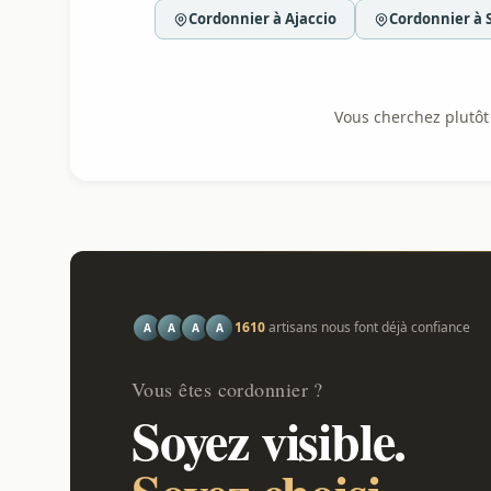
Cordonnier à Ajaccio
Cordonnier à 
Vous cherchez plutôt l
1610
artisans nous font déjà confiance
A
A
A
A
Vous êtes cordonnier ?
Soyez visible.