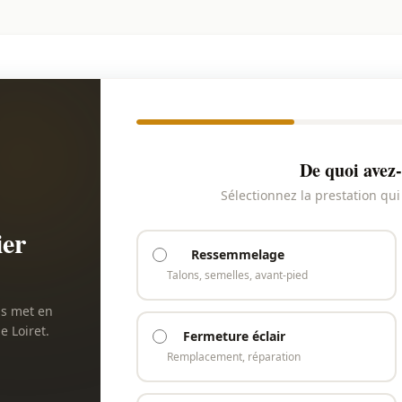
De quoi avez-
Sélectionnez la prestation qu
ier
Ressemmelage
Talons, semelles, avant-pied
us met en
e Loiret.
Fermeture éclair
Remplacement, réparation