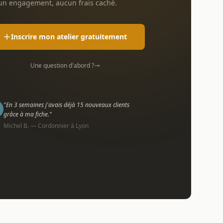
n engagement, aucun frais caché.
Inscrire mon atelier gratuitement
Une question d'abord ?
"En 3 semaines j'avais déjà 15 nouveaux clients
grâce à ma fiche."
Michel B. — Cordonnier à Lyon