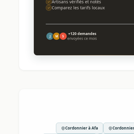
Artisans vérifiés et notés
Comparez les tarifs locaux
+120 demandes
J
M
S
envoyées ce mois
Cordonnier à Afa
Cordonnier