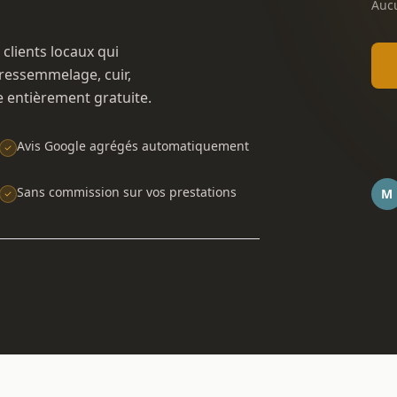
Aucu
 clients locaux qui
ressemmelage, cuir,
e entièrement gratuite.
Avis Google agrégés automatiquement
Sans commission sur vos prestations
M